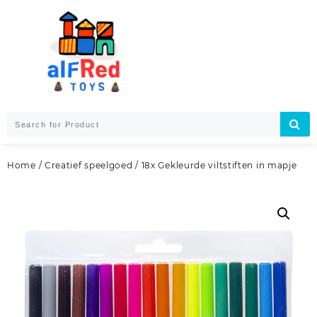
Skip
to
content
Home
/
Creatief speelgoed
/ 18x Gekleurde viltstiften in mapje