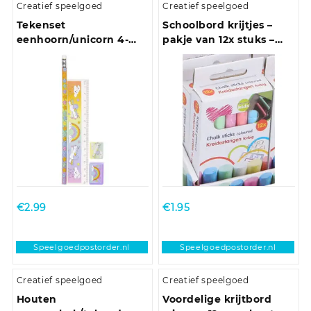
Creatief speelgoed
Creatief speelgoed
Tekenset
Schoolbord krijtjes –
eenhoorn/unicorn 4-
pakje van 12x stuks –
delig voor kinderen
multi kleuren –
speelgoed
€
2.99
€
1.95
Speelgoedpostorder.nl
Speelgoedpostorder.nl
Creatief speelgoed
Creatief speelgoed
Houten
Voordelige krijtbord