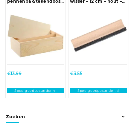
pennenbak/tekendoos
wisser – 12 cm – hout –
met schuifdeksel 35,5 x
schoolbordwisser
20 x 10,8 cm
€
13.99
€
3.55
Speelgoedpostorder.nl
Speelgoedpostorder.nl
Zoeken