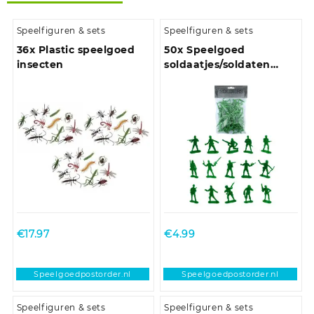
Speelfiguren & sets
Speelfiguren & sets
36x Plastic speelgoed
50x Speelgoed
insecten
soldaatjes/soldaten
figuren 3,5 – 7 cm
€
17.97
€
4.99
Speelgoedpostorder.nl
Speelgoedpostorder.nl
Speelfiguren & sets
Speelfiguren & sets