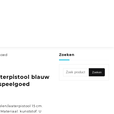
Zoeken
goed
Zoeken
Zoeken
terpistool blauw
naar:
rspeelgoed
len/waterpistool 15 cm.
Materiaal: kunststof. U