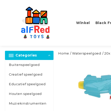
Skip
to
content
Winkel
Black F
Home
/
Waterspeelgoed
/ 20x
Categories
Buitenspeelgoed
Creatief speelgoed
Educatief speelgoed
Houten speelgoed
Muziekinstrumenten