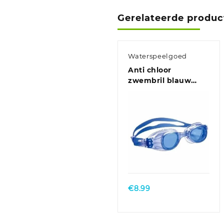
Gerelateerde produc
Waterspeelgoed
Anti chloor
zwembril blauw
voor jongens
€
8.99