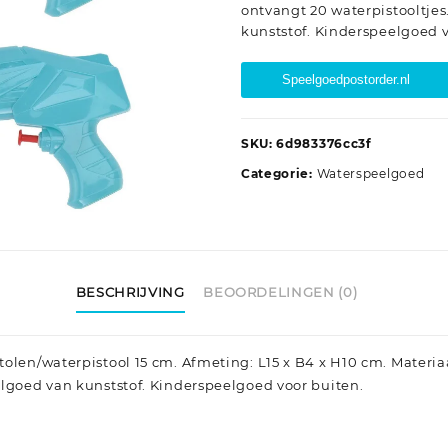
ontvangt 20 waterpistooltje
kunststof. Kinderspeelgoed v
Speelgoedpostorder.nl
SKU:
6d983376cc3f
Categorie:
Waterspeelgoed
BESCHRIJVING
BEOORDELINGEN (0)
olen/waterpistool 15 cm. Afmeting: L15 x B4 x H10 cm. Materiaa
elgoed van kunststof. Kinderspeelgoed voor buiten.