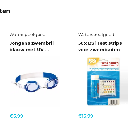
ten
Waterspeelgoed
Waterspeelgoed
Jongens zwembril
50x BSi Test strips
blauw met UV-
voor zwembaden
bescherming vanaf
8 jaar
€
6.99
€
15.99