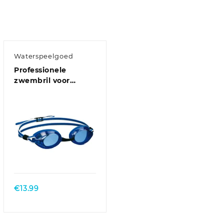
Waterspeelgoed
Professionele
zwembril voor
volwassenen – one
size – met UV
bescherming
€
13.99