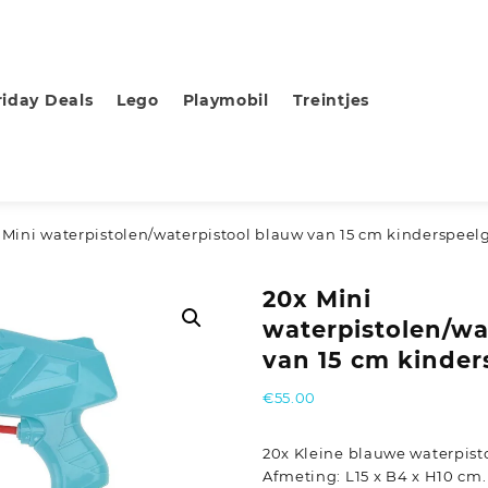
riday Deals
Lego
Playmobil
Treintjes
 Mini waterpistolen/waterpistool blauw van 15 cm kinderspeel
20x Mini
waterpistolen/wa
van 15 cm kinde
€
55.00
20x Kleine blauwe waterpisto
Afmeting: L15 x B4 x H10 cm. 