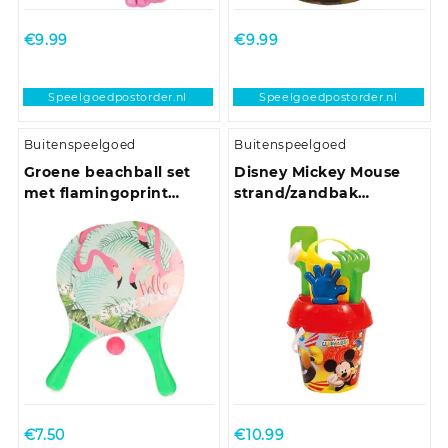
€
9.99
€
9.99
Speelgoedpostorder.nl
Speelgoedpostorder.nl
Buitenspeelgoed
Buitenspeelgoed
Groene beachball set
Disney Mickey Mouse
met flamingoprint
strand/zandbak
buitenspeelgoed
speelgoed emmer set
€
7.50
€
10.99