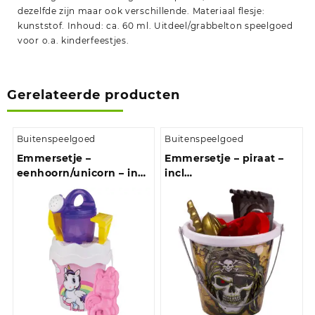
dezelfde zijn maar ook verschillende. Materiaal flesje:
kunststof. Inhoud: ca. 60 ml. Uitdeel/grabbelton speelgoed
voor o.a. kinderfeestjes.
Gerelateerde producten
Buitenspeelgoed
Buitenspeelgoed
Emmersetje –
Emmersetje – piraat –
eenhoorn/unicorn – incl
incl
schepje/harkje/gieter –
schepje/harkje/vormpjes
speelgoed
– speelgoed