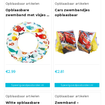
Opblaasbaar artikelen
Opblaasbaar artikelen
Opblaasbare
Cars zwembandjes
zwemband met visjes 51
opblaasbaar
cm
€
2.99
€
2.81
Speelgoedpostorder.nl
Speelgoedpostorder.nl
Opblaasbaar artikelen
Opblaasbaar artikelen
Witte opblaasbare
Zwemband –