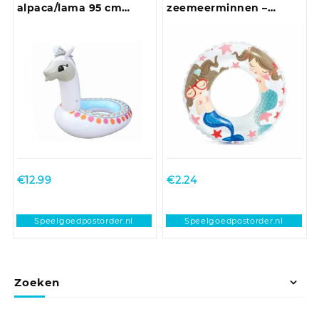
alpaca/lama 95 cm
zeemeerminnen –
zwemband/zwemring
opblaasbaar – 61 cm –
wit – vinyl
€
12.99
€
2.24
Speelgoedpostorder.nl
Speelgoedpostorder.nl
Zoeken