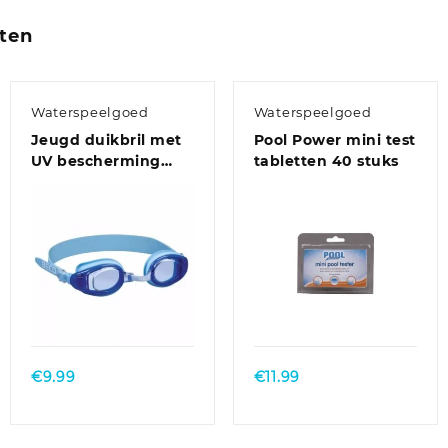
ten
Waterspeelgoed
Waterspeelgoed
Jeugd duikbril met
Pool Power mini test
UV bescherming
tabletten 40 stuks
blauw
€
9.99
€
11.99