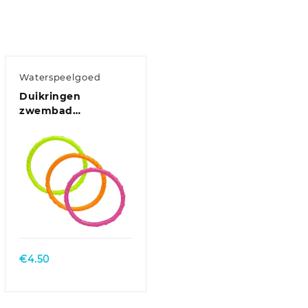
Waterspeelgoed
Duikringen
zwembad
speelgoed – set van
3x – verschillende
kleuren – kunststof
€
4.50