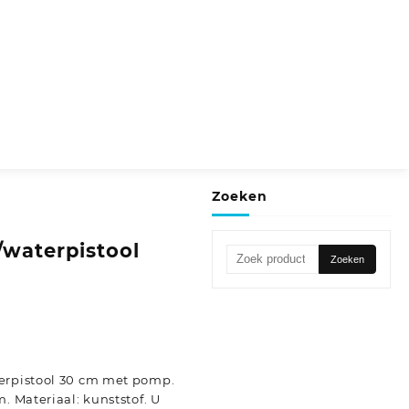
Zoeken
/waterpistool
Zoeken
Zoeken
naar:
erpistool 30 cm met pomp.
. Materiaal: kunststof. U