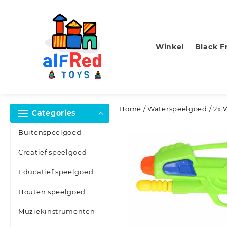
Skip
to
content
Winkel
Black F
Home
/
Waterspeelgoed
/ 2x 
Categories
Buitenspeelgoed
Creatief speelgoed
Educatief speelgoed
Houten speelgoed
Muziekinstrumenten