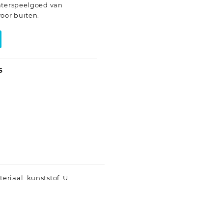
aterspeelgoed van
oor buiten.
6
riaal: kunststof. U