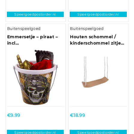
Speelgoedpostorder.nl
Speelgoedpostorder.nl
Buitenspeelgoed
Buitenspeelgoed
Emmersetje – piraat –
Houten schommel /
incl
kinderschommel zitje
schepje/harkje/vormpjes
50 cm
– speelgoed
€
9.99
€
18.99
Speelgoedpostorder.nl
Speelgoedpostorder.nl