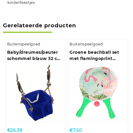
kinderfeestjes.
Gerelateerde producten
Buitenspeelgoed
Buitenspeelgoed
Baby/dreumes/peuter
Groene beachball set
schommel blauw 32 cm
met flamingoprint
max 36 mnd
buitenspeelgoed
€
26.39
€
7.50