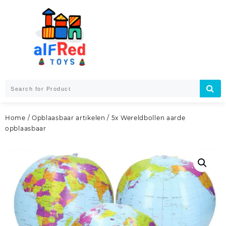
Skip
to
content
Home
/
Opblaasbaar artikelen
/ 5x Wereldbollen aarde
opblaasbaar