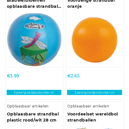
Blauwe/bloemen
Voordelige strandbal
opblaasbare strandbal
oranje
29 cm speelgoed
€
3.99
€
2.65
Speelgoedpostorder.nl
Speelgoedpostorder.nl
Opblaasbaar artikelen
Opblaasbaar artikelen
Opblaasbare strandbal
Voordeelset wereldbol
plastic rood/wit 28 cm
strandballen