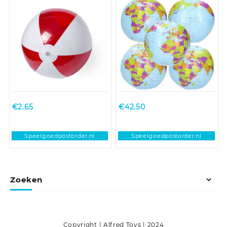
€
2.65
€
42.50
Speelgoedpostorder.nl
Speelgoedpostorder.nl
Zoeken
Copyright | Alfred Toys | 2024