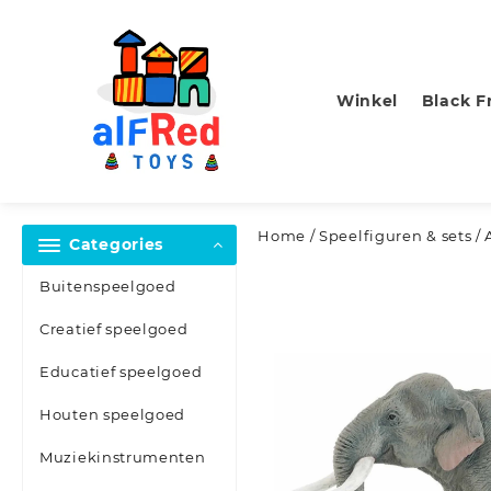
Skip
to
content
Winkel
Black F
Home
/
Speelfiguren & sets
/ 
Categories
Buitenspeelgoed
Creatief speelgoed
Educatief speelgoed
Houten speelgoed
Muziekinstrumenten