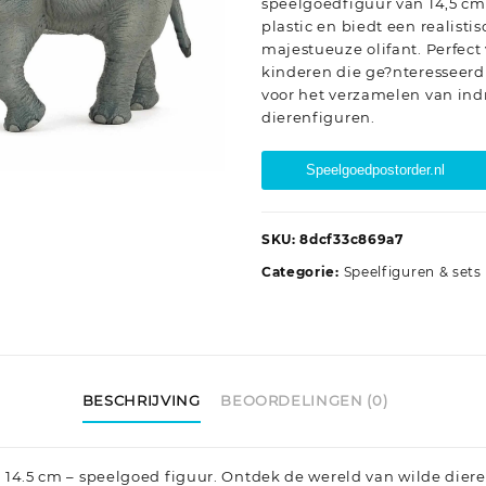
speelgoedfiguur van 14,5 cm
plastic en biedt een realist
majestueuze olifant. Perfect
kinderen die ge?nteresseerd 
voor het verzamelen van i
dierenfiguren.
Speelgoedpostorder.nl
SKU:
8dcf33c869a7
Categorie:
Speelfiguren & sets
BESCHRIJVING
BEOORDELINGEN (0)
c – 14.5 cm – speelgoed figuur. Ontdek de wereld van wilde die