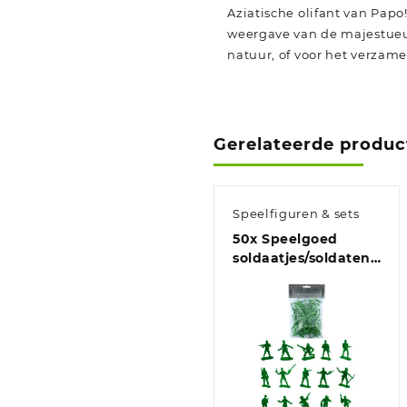
Aziatische olifant van Papo
weergave van de majestueuze
natuur, of voor het verzam
Gerelateerde produc
Speelfiguren & sets
50x Speelgoed
soldaatjes/soldaten
figuren 3,5 – 7 cm