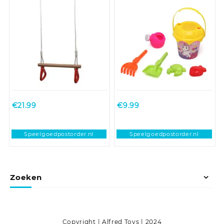
vormpjes – plastic –
peuter/kind – eenhoorn
€
21.99
€
9.99
Speelgoedpostorder.nl
Speelgoedpostorder.nl
Zoeken
Copyright | Alfred Toys | 2024