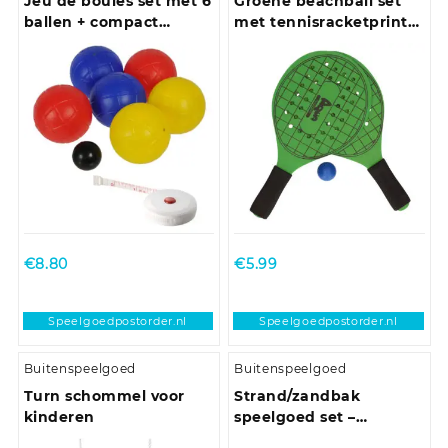
Jeu de boules set met 6
Groene beachball set
ballen + compact
met tennisracketprint
meetlint 1,5 meter
buitenspeelgoed
€
8.80
€
5.99
Speelgoedpostorder.nl
Speelgoedpostorder.nl
Buitenspeelgoed
Buitenspeelgoed
Turn schommel voor
Strand/zandbak
kinderen
speelgoed set –
emmer/schepjes met