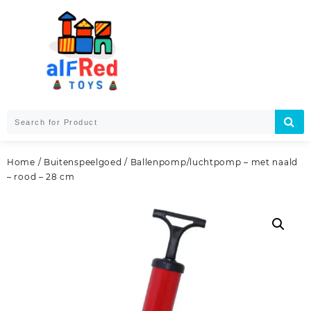
Skip
to
content
Home
/
Buitenspeelgoed
/ Ballenpomp/luchtpomp – met naald
– rood – 28 cm