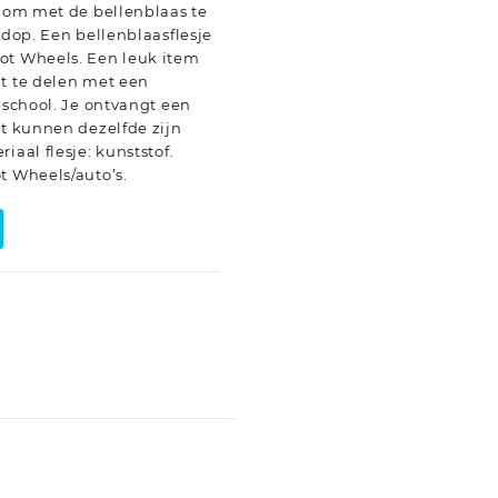
n om met de bellenblaas te
 dop. Een bellenblaasflesje
ot Wheels. Een leuk item
it te delen met een
p school. Je ontvangt een
it kunnen dezelfde zijn
iaal flesje: kunststof.
t Wheels/auto’s.