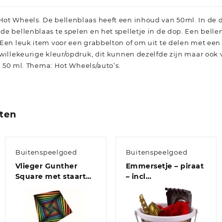
t Wheels. De bellenblaas heeft een inhoud van 50ml. In de dek
de bellenblaas te spelen en het spelletje in de dop. Een bell
Een leuk item voor een grabbelton of om uit te delen met een 
willekeurige kleur/opdruk, dit kunnen dezelfde zijn maar ook 
a. 50 ml. Thema: Hot Wheels/auto’s.
ten
Buitenspeelgoed
Buitenspeelgoed
Vlieger Gunther
Emmersetje – piraat
Square met staart
– incl
regenboogkleuren
schepje/harkje/vormpjes
70 x 70 cm
– speelgoed