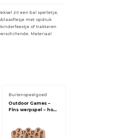
sel zit een bal spelletje,
enblaasflesje met opdruk
kinderfeestje of trakteren
verschillende. Materiaal
Buitenspeelgoed
Outdoor Games –
Fins werpspel – hout
– 13-delig –
buitenspeelgoed