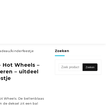
Zoeken
cadeau/kinderfeestje
– Hot Wheels –
Zoeken
Zoeken
eren – uitdeel
naar:
stje
ot Wheels. De bellenblaas
n de deksel zit een bal