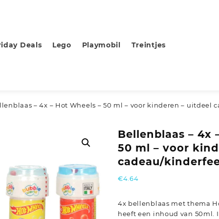
riday Deals
Lego
Playmobil
Treintjes
llenblaas – 4x – Hot Wheels – 50 ml – voor kinderen – uitdeel 
Bellenblaas – 4x 
50 ml – voor kind
cadeau/kinderfee
€
4.64
4x bellenblaas met thema H
heeft een inhoud van 50ml. I