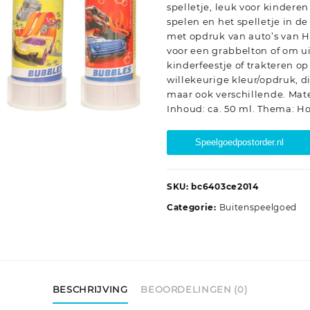
spelletje, leuk voor kindere
spelen en het spelletje in de
met opdruk van auto’s van H
voor een grabbelton of om u
kinderfeestje of trakteren o
willekeurige kleur/opdruk, d
maar ook verschillende. Mater
Inhoud: ca. 50 ml. Thema: Ho
Speelgoedpostorder.nl
SKU:
bc6403ce2014
Categorie:
Buitenspeelgoed
BESCHRIJVING
BEOORDELINGEN (0)