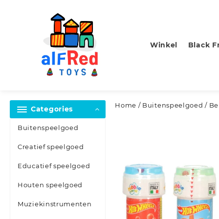
Skip
to
content
Winkel
Black F
Home
/
Buitenspeelgoed
/ Be
Categories
Buitenspeelgoed
Creatief speelgoed
Educatief speelgoed
Houten speelgoed
Muziekinstrumenten