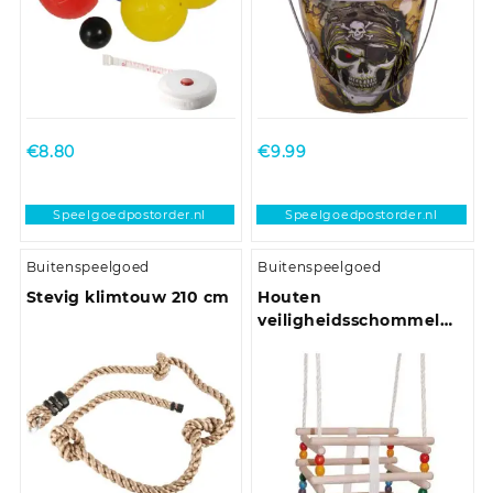
€
8.80
€
9.99
Speelgoedpostorder.nl
Speelgoedpostorder.nl
Buitenspeelgoed
Buitenspeelgoed
Stevig klimtouw 210 cm
Houten
veiligheidsschommel
Woody