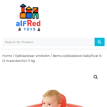
Skip
to
content
Home
/
Opblaasbaar artikelen
/ Bema opblaasbare babyfloat 6-
12 maanden/tot 11 kg