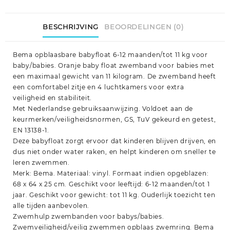
BESCHRIJVING
BEOORDELINGEN (0)
Bema opblaasbare babyfloat 6-12 maanden/tot 11 kg voor
baby/babies. Oranje baby float zwemband voor babies met
een maximaal gewicht van 11 kilogram. De zwemband heeft
een comfortabel zitje en 4 luchtkamers voor extra
veiligheid en stabiliteit.
Met Nederlandse gebruiksaanwijzing. Voldoet aan de
keurmerken/veiligheidsnormen, GS, TuV gekeurd en getest,
EN 13138-1.
Deze babyfloat zorgt ervoor dat kinderen blijven drijven, en
dus niet onder water raken, en helpt kinderen om sneller te
leren zwemmen.
Merk: Bema. Materiaal: vinyl. Formaat indien opgeblazen:
68 x 64 x 25 cm. Geschikt voor leeftijd: 6-12 maanden/tot 1
jaar. Geschikt voor gewicht: tot 11 kg. Ouderlijk toezicht ten
alle tijden aanbevolen.
Zwemhulp zwembanden voor babys/babies.
Zwemveiligheid/veilig zwemmen opblaas zwemring. Bema