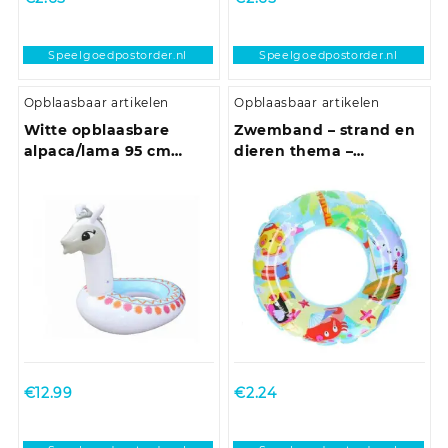
Speelgoedpostorder.nl
Speelgoedpostorder.nl
Opblaasbaar artikelen
Opblaasbaar artikelen
Witte opblaasbare
Zwemband – strand en
alpaca/lama 95 cm
dieren thema –
zwemband/zwemring
opblaasbaar – 61 cm –
blauw – vinyl
€
12.99
€
2.24