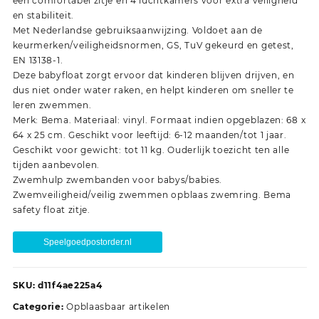
een comfortabel zitje en 4 luchtkamers voor extra veiligheid
en stabiliteit.
Met Nederlandse gebruiksaanwijzing. Voldoet aan de
keurmerken/veiligheidsnormen, GS, TuV gekeurd en getest,
EN 13138-1.
Deze babyfloat zorgt ervoor dat kinderen blijven drijven, en
dus niet onder water raken, en helpt kinderen om sneller te
leren zwemmen.
Merk: Bema. Materiaal: vinyl. Formaat indien opgeblazen: 68 x
64 x 25 cm. Geschikt voor leeftijd: 6-12 maanden/tot 1 jaar.
Geschikt voor gewicht: tot 11 kg. Ouderlijk toezicht ten alle
tijden aanbevolen.
Zwemhulp zwembanden voor babys/babies.
Zwemveiligheid/veilig zwemmen opblaas zwemring. Bema
safety float zitje.
Speelgoedpostorder.nl
SKU:
d11f4ae225a4
Categorie:
Opblaasbaar artikelen