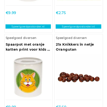
€
9.99
€
2.75
Speelgoedpostorder.nl
Speelgoedpostorder.nl
Speelgoed diversen
Speelgoed diversen
Spaarpot met oranje
21x Knikkers in netje
katten print voor kids 9
Orangutan
cm