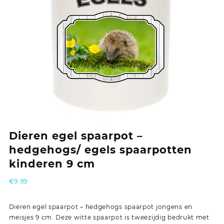
Dieren egel spaarpot –
hedgehogs/ egels spaarpotten
kinderen 9 cm
€
9.99
Dieren egel spaarpot – hedgehogs spaarpot jongens en
meisjes 9 cm. Deze witte spaarpot is tweezijdig bedrukt met