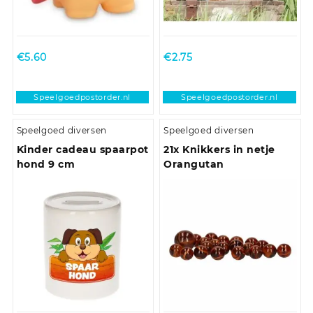
€
5.60
€
2.75
Speelgoedpostorder.nl
Speelgoedpostorder.nl
Speelgoed diversen
Speelgoed diversen
Kinder cadeau spaarpot
21x Knikkers in netje
hond 9 cm
Orangutan