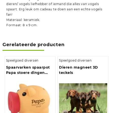
dieren/ vogels liefhebber of iemand die alles van vogels
spaart. Erg leuk om cadeau te doen aan een echte vogels
fan!
Materiaal: keramiek.
Formaat: 8 x 9 cm.
Gerelateerde producten
Speelgoed diversen
Speelgoed diversen
Spaarvarken spaarpot
Dieren magneet 3D
Papa stoere dingen
teckels
potje