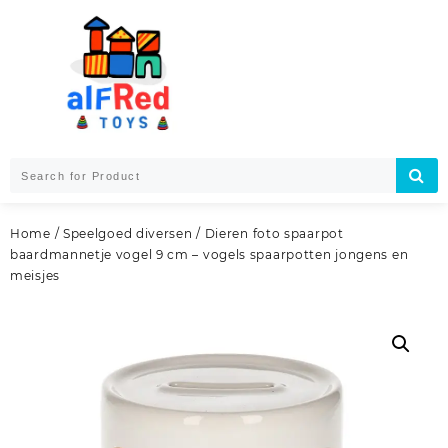
Skip
to
content
Home
/
Speelgoed diversen
/ Dieren foto spaarpot
baardmannetje vogel 9 cm – vogels spaarpotten jongens en
meisjes