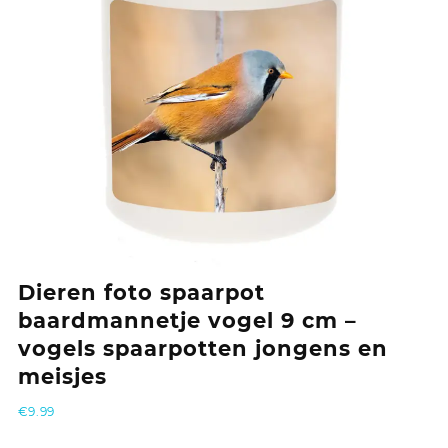
Dieren foto spaarpot
baardmannetje vogel 9 cm –
vogels spaarpotten jongens en
meisjes
€
9.99