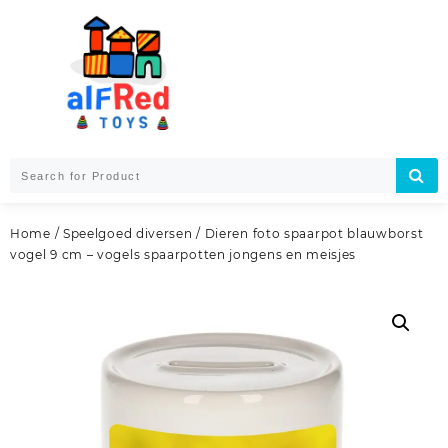
Skip
to
content
Home
/
Speelgoed diversen
/ Dieren foto spaarpot blauwborst
vogel 9 cm – vogels spaarpotten jongens en meisjes