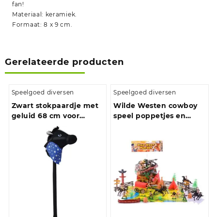
fan!
Materiaal: keramiek.
Formaat: 8 x 9 cm.
Gerelateerde producten
Speelgoed diversen
Speelgoed diversen
Zwart stokpaardje met
Wilde Westen cowboy
geluid 68 cm voor
speel poppetjes en
kinderen
accessoires set