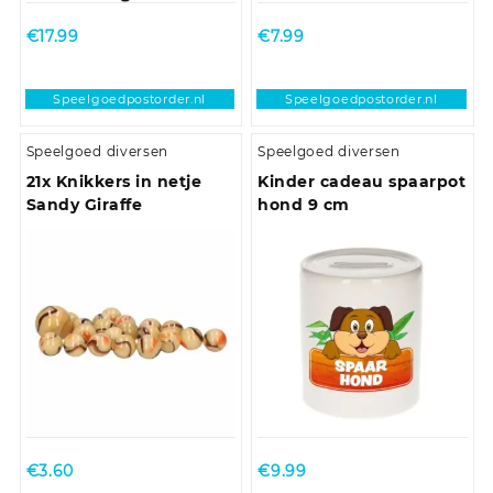
€
17.99
€
7.99
Speelgoedpostorder.nl
Speelgoedpostorder.nl
Speelgoed diversen
Speelgoed diversen
21x Knikkers in netje
Kinder cadeau spaarpot
Sandy Giraffe
hond 9 cm
€
3.60
€
9.99