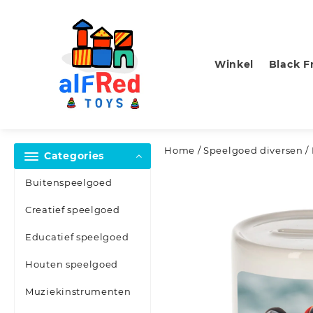
Skip
to
content
Winkel
Black F
Home
/
Speelgoed diversen
/
Categories
Buitenspeelgoed
Creatief speelgoed
Educatief speelgoed
Houten speelgoed
Muziekinstrumenten