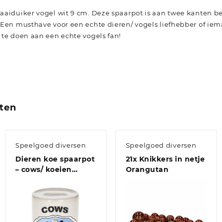
aaiduiker vogel wit 9 cm. Deze spaarpot is aan twee kanten 
 Een musthave voor een echte dieren/ vogels liefhebber of iem
 te doen aan een echte vogels fan!
ten
Speelgoed diversen
Speelgoed diversen
Dieren koe spaarpot
21x Knikkers in netje
– cows/ koeien
Orangutan
spaarpotten
kinderen 9 cm