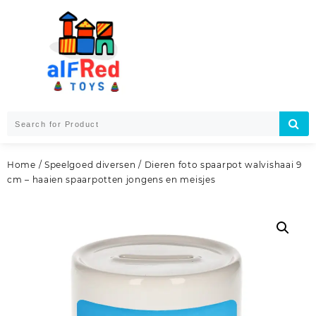
Skip
to
content
Home
/
Speelgoed diversen
/ Dieren foto spaarpot walvishaai 9
cm – haaien spaarpotten jongens en meisjes