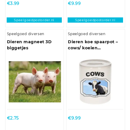
€
3.99
€
9.99
Speelgoedpostorder.nl
Speelgoedpostorder.nl
Speelgoed diversen
Speelgoed diversen
Dieren magneet 3D
Dieren koe spaarpot –
biggetjes
cows/ koeien
spaarpotten kinderen 9
cm
€
2.75
€
9.99