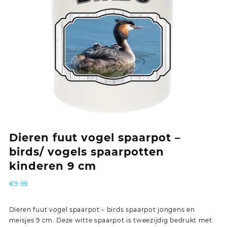
Dieren fuut vogel spaarpot –
birds/ vogels spaarpotten
kinderen 9 cm
€
9.99
Dieren fuut vogel spaarpot – birds spaarpot jongens en
meisjes 9 cm. Deze witte spaarpot is tweezijdig bedrukt met