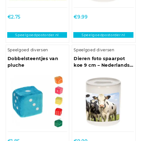
€
2.75
€
9.99
Speelgoedpostorder.nl
Speelgoedpostorder.nl
Speelgoed diversen
Speelgoed diversen
Dobbelsteentjes van
Dieren foto spaarpot
pluche
koe 9 cm – Nederlandse
koeien spaarpotten
jongens en meisjes