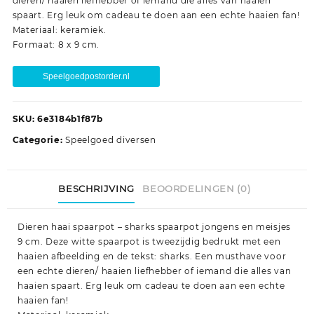
dieren/ haaien liefhebber of iemand die alles van haaien
spaart. Erg leuk om cadeau te doen aan een echte haaien fan!
Materiaal: keramiek.
Formaat: 8 x 9 cm.
Speelgoedpostorder.nl
SKU:
6e3184b1f87b
Categorie:
Speelgoed diversen
BESCHRIJVING
BEOORDELINGEN (0)
Dieren haai spaarpot – sharks spaarpot jongens en meisjes
9 cm. Deze witte spaarpot is tweezijdig bedrukt met een
haaien afbeelding en de tekst: sharks. Een musthave voor
een echte dieren/ haaien liefhebber of iemand die alles van
haaien spaart. Erg leuk om cadeau te doen aan een echte
haaien fan!