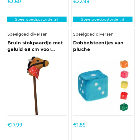
€
3.60
€
22.99
Speelgoedpostorder.nl
Speelgoedpostorder.nl
Speelgoed diversen
Speelgoed diversen
Bruin stokpaardje met
Dobbelsteentjes van
geluid 68 cm voor
pluche
kinderen
€
17.99
€
1.85