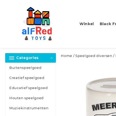
Skip
to
content
Winkel
Black F
Home
/
Speelgoed diversen
/
Categories
Buitenspeelgoed
Creatief speelgoed
Educatief speelgoed
Houten speelgoed
Muziekinstrumenten