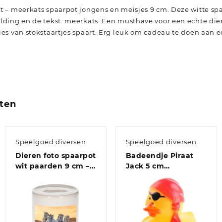
ot – meerkats spaarpot jongens en meisjes 9 cm. Deze witte spa
lding en de tekst: meerkats. Een musthave voor een echte dier
les van stokstaartjes spaart. Erg leuk om cadeau te doen aan ee
ten
Speelgoed diversen
Speelgoed diversen
Dieren foto spaarpot
Badeendje Piraat
wit paarden 9 cm –
Jack 5 cm
paarden
speelgoed/cadeau
spaarpotten
jongens en meisjes