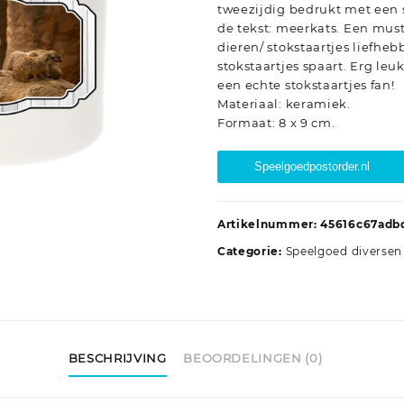
tweezijdig bedrukt met een 
de tekst: meerkats. Een mus
dieren/ stokstaartjes liefheb
stokstaartjes spaart. Erg le
een echte stokstaartjes fan!
Materiaal: keramiek.
Formaat: 8 x 9 cm.
Speelgoedpostorder.nl
Artikelnummer:
45616c67adb
Categorie:
Speelgoed diversen
BESCHRIJVING
BEOORDELINGEN (0)