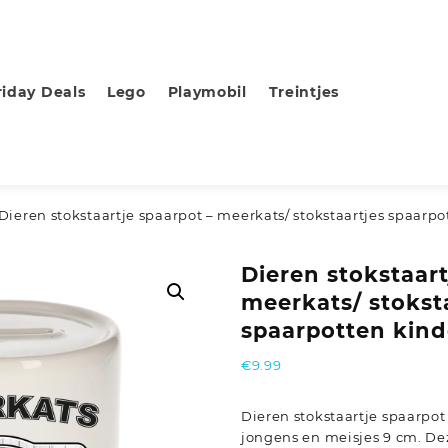
riday Deals
Lego
Playmobil
Treintjes
 Dieren stokstaartje spaarpot – meerkats/ stokstaartjes spaarp
Dieren stokstaart
meerkats/ stokst
spaarpotten kin
€
9.99
Dieren stokstaartje spaarpot
jongens en meisjes 9 cm. Dez