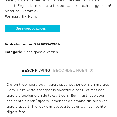
dieren/ tijgers liefhebber of iemand die alles van tijgers
spaart. Erg leuk om cadeau te doen aan een echte tijgers fan!
Materiaal: keramiek.
Formaat: 8 x 9 cm.
Speelgoedpostorder.nl
Artikelnummer:
242607747984
Categorie:
Speelgoed diversen
BESCHRIJVING
BEOORDELINGEN (0)
Dieren tijger spaarpot – tigers spaarpot jongens en meisjes
9 cm. Deze witte spaarpot is tweezijdig bedrukt met een
tijgers afbeelding en de tekst: tigers. Een musthave voor
een echte dieren/ tijgers liefhebber of iemand die alles van
tijgers spaart. Erg leuk om cadeau te doen aan een echte
tijgers fan!