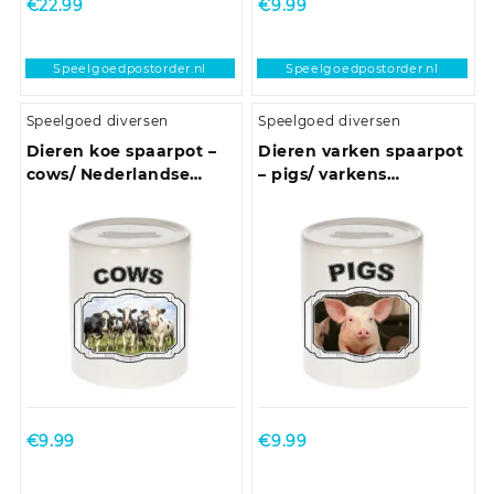
€
22.99
€
9.99
Speelgoedpostorder.nl
Speelgoedpostorder.nl
Speelgoed diversen
Speelgoed diversen
Dieren koe spaarpot –
Dieren varken spaarpot
cows/ Nederlandse
– pigs/ varkens
koeien spaarpotten
spaarpotten kinderen 9
kinderen 9 cm
cm
€
9.99
€
9.99