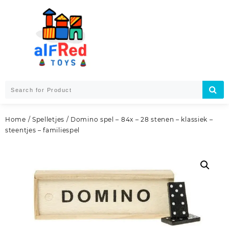
Skip
to
content
Home
/
Spelletjes
/ Domino spel – 84x – 28 stenen – klassiek –
steentjes – familiespel