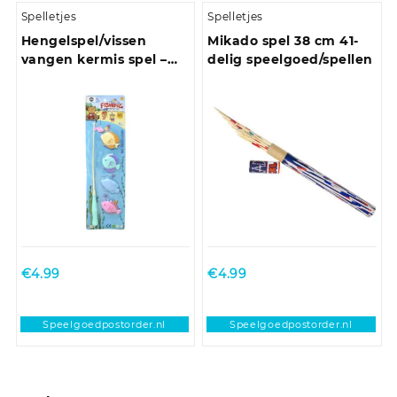
Spelletjes
Spelletjes
Hengelspel/vissen
Mikado spel 38 cm 41-
vangen kermis spel –
delig speelgoed/spellen
voor kinderen –
badvissen – bad
speelgoed
€
4.99
€
4.99
Speelgoedpostorder.nl
Speelgoedpostorder.nl