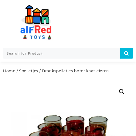
Skip
to
content
Home
/
Spelletjes
/ Drankspelletjes boter kaas eieren