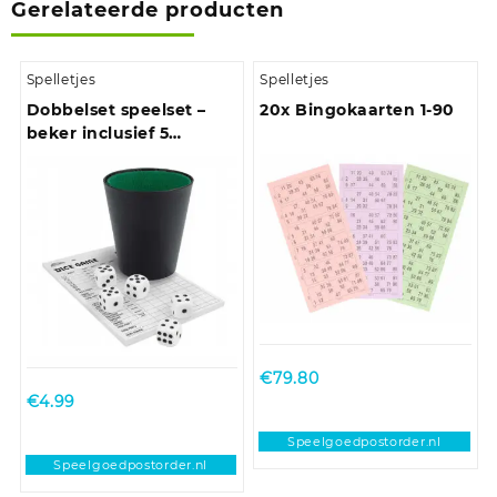
Gerelateerde producten
Spelletjes
Spelletjes
Dobbelset speelset –
20x Bingokaarten 1-90
beker inclusief 5
dobbelstenen en
scoreblok
€
79.80
€
4.99
Speelgoedpostorder.nl
Speelgoedpostorder.nl