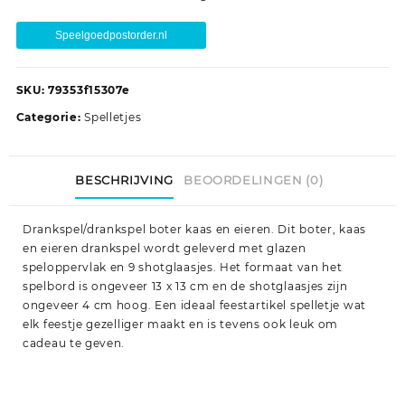
Speelgoedpostorder.nl
SKU:
79353f15307e
Categorie:
Spelletjes
BESCHRIJVING
BEOORDELINGEN (0)
Drankspel/drankspel boter kaas en eieren. Dit boter, kaas
en eieren drankspel wordt geleverd met glazen
speloppervlak en 9 shotglaasjes. Het formaat van het
spelbord is ongeveer 13 x 13 cm en de shotglaasjes zijn
ongeveer 4 cm hoog. Een ideaal feestartikel spelletje wat
elk feestje gezelliger maakt en is tevens ook leuk om
cadeau te geven.