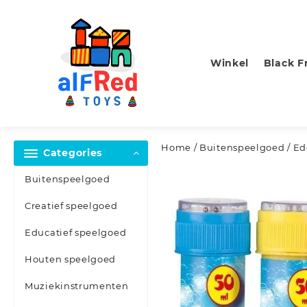
Skip
to
content
Winkel
Black F
Home
/
Buitenspeelgoed
/ Ed
Categories
Buitenspeelgoed
Creatief speelgoed
Educatief speelgoed
Houten speelgoed
Muziekinstrumenten