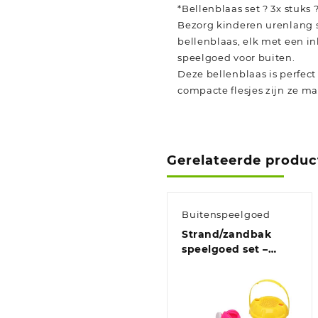
*Bellenblaas set ? 3x stuks ?
Bezorg kinderen urenlang sp
bellenblaas, elk met een in
speelgoed voor buiten.
Deze bellenblaas is perfect
compacte flesjes zijn ze m
Gerelateerde produc
Buitenspeelgoed
Strand/zandbak
speelgoed set –
emmer/schepjes
met vormpjes –
plastic – peuter/kind
– eenhoorn