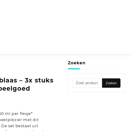
Zoeken
blaas – 3x stuks
Zoeken
Zoeken
speelgoed
naar:
50 ml per flesje*
eelplezier met dit
 De set bestaat uit