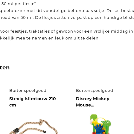
 50 ml per flesje*
eelplezier met dit voordelige bellenblaas setje. De set bestaa
houd van 50 ml. De flesjes zitten verpakt op een handige bliste
 voor feestjes, traktaties of gewoon voor een vrolijke middag in
akkelijk mee te nemen en leuk om uit te delen.
ten
Buitenspeelgoed
Buitenspeelgoed
Stevig klimtouw 210
Disney Mickey
cm
Mouse
strand/zandbak
speelgoed emmer
set