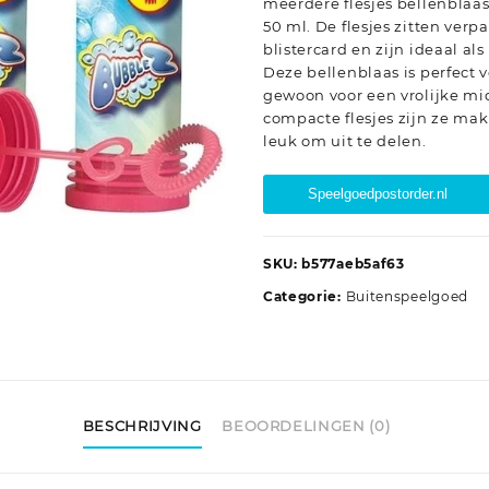
meerdere flesjes bellenblaa
50 ml. De flesjes zitten ver
blistercard en zijn ideaal al
Deze bellenblaas is perfect vo
gewoon voor een vrolijke mi
compacte flesjes zijn ze ma
leuk om uit te delen.
Speelgoedpostorder.nl
SKU:
b577aeb5af63
Categorie:
Buitenspeelgoed
BESCHRIJVING
BEOORDELINGEN (0)