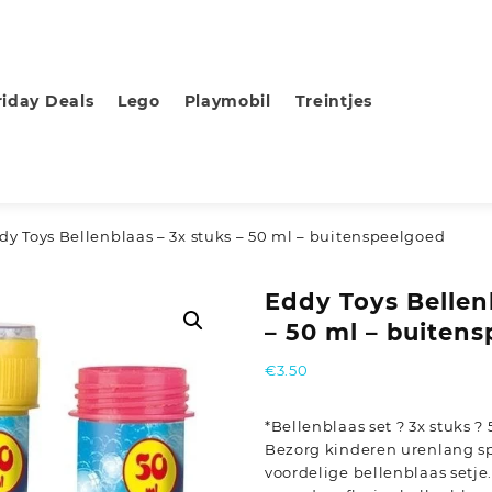
riday Deals
Lego
Playmobil
Treintjes
dy Toys Bellenblaas – 3x stuks – 50 ml – buitenspeelgoed
Eddy Toys Bellen
– 50 ml – buiten
€
3.50
*Bellenblaas set ? 3x stuks ? 
Bezorg kinderen urenlang sp
voordelige bellenblaas setje.