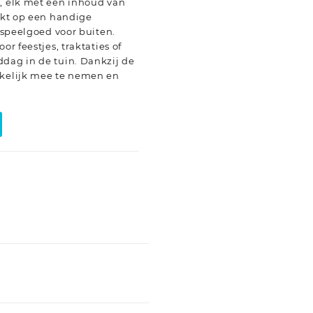
s, elk met een inhoud van
pakt op een handige
s speelgoed voor buiten.
or feestjes, traktaties of
ddag in de tuin. Dankzij de
kkelijk mee te nemen en