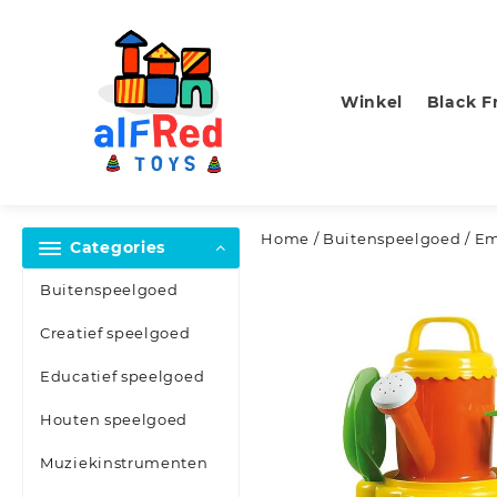
Skip
to
content
Winkel
Black F
Home
/
Buitenspeelgoed
/ Em
Categories
Buitenspeelgoed
Creatief speelgoed
Educatief speelgoed
Houten speelgoed
Muziekinstrumenten