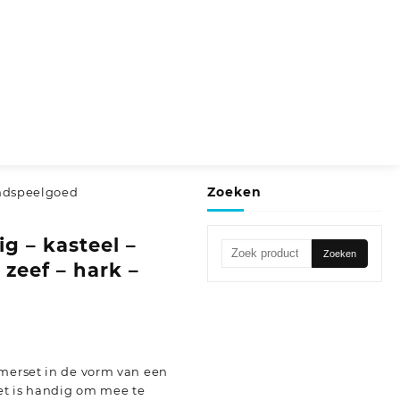
Zoeken
zandspeelgoed
g – kasteel –
Zoeken
Zoeken
 zeef – hark –
naar:
mmerset in de vorm van een
et is handig om mee te