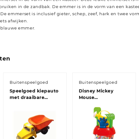
ebruiken in de zandbak. De emmer is in de vorm van een kaste
De emmerset is inclusief gieter, schep, zeef, hark en twee vor
ets afwijken.
n blauwe emmer.
ten
Buitenspeelgoed
Buitenspeelgoed
Speelgoed kiepauto
Disney Mickey
met draaibare
Mouse
laadbak
strand/zandbak
speelgoed emmer
set