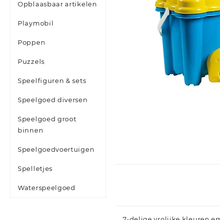
Opblaasbaar artikelen
Playmobil
Poppen
Puzzels
Speelfiguren & sets
Speelgoed diversen
Speelgoed groot
binnen
Speelgoedvoertuigen
Spelletjes
Waterspeelgoed
7-delige vrolijke kleuren