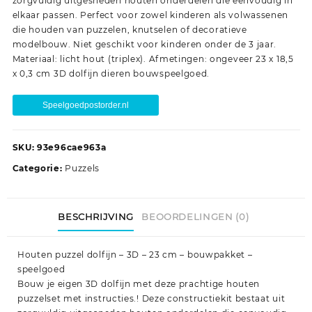
zorgvuldig uitgesneden houten onderdelen die eenvoudig in
elkaar passen. Perfect voor zowel kinderen als volwassenen
die houden van puzzelen, knutselen of decoratieve
modelbouw. Niet geschikt voor kinderen onder de 3 jaar.
Materiaal: licht hout (triplex). Afmetingen: ongeveer 23 x 18,5
x 0,3 cm 3D dolfijn dieren bouwspeelgoed.
Speelgoedpostorder.nl
SKU:
93e96cae963a
Categorie:
Puzzels
BESCHRIJVING
BEOORDELINGEN (0)
Houten puzzel dolfijn – 3D – 23 cm – bouwpakket –
speelgoed
Bouw je eigen 3D dolfijn met deze prachtige houten
puzzelset met instructies.! Deze constructiekit bestaat uit