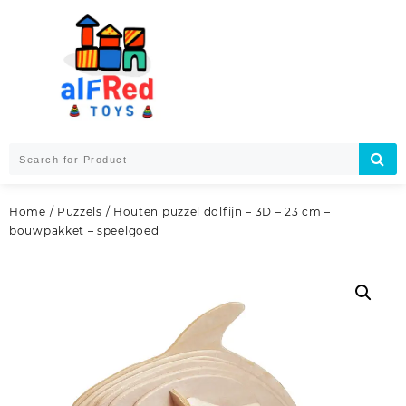
Skip
to
content
Home
/
Puzzels
/ Houten puzzel dolfijn – 3D – 23 cm –
bouwpakket – speelgoed