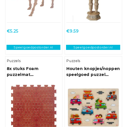
€
5.25
€
9.59
Speelgoedpostorder.nl
Speelgoedpostorder.nl
Puzzels
Puzzels
8x stuks Foam
Houten knopjes/noppen
puzzelmat
speelgoed puzzel
zwembadtegels/fitnesstegels
foodtruck thema 30 x
terracotta tegeltjes 50 x
22 cm
50 cm