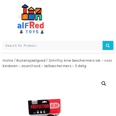
Skip
to
content
Home
/
Buitenspeelgoed
/ JohnToy knie beschermers set – voor
kinderen – zwart/rood – Valbeschermers – 5 delig