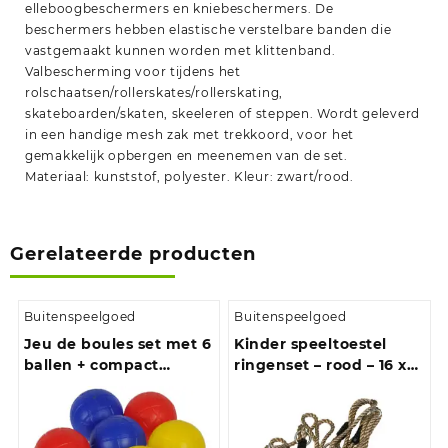
elleboogbeschermers en kniebeschermers. De
beschermers hebben elastische verstelbare banden die
vastgemaakt kunnen worden met klittenband.
Valbescherming voor tijdens het
rolschaatsen/rollerskates/rollerskating,
skateboarden/skaten, skeeleren of steppen. Wordt geleverd
in een handige mesh zak met trekkoord, voor het
gemakkelijk opbergen en meenemen van de set.
Materiaal: kunststof, polyester. Kleur: zwart/rood.
Gerelateerde producten
Buitenspeelgoed
Buitenspeelgoed
Jeu de boules set met 6
Kinder speeltoestel
ballen + compact
ringenset – rood – 16 x
meetlint 1,5 meter
21 cm