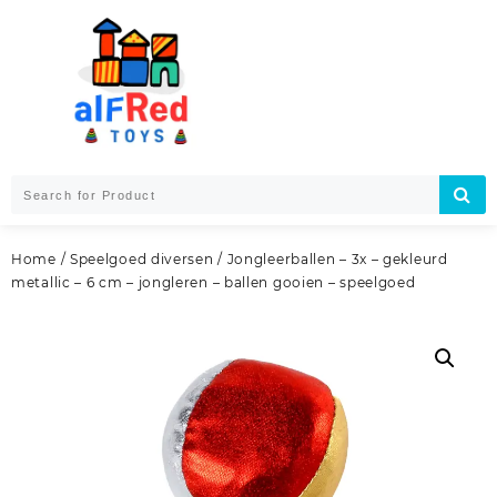
Skip
to
content
Home
/
Speelgoed diversen
/ Jongleerballen – 3x – gekleurd
metallic – 6 cm – jongleren – ballen gooien – speelgoed