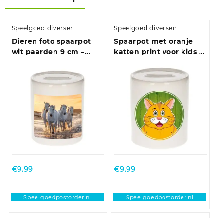
Speelgoed diversen
Speelgoed diversen
Dieren foto spaarpot
Spaarpot met oranje
wit paarden 9 cm –
katten print voor kids 9
paarden spaarpotten
cm
jongens en meisjes
€
9.99
€
9.99
Speelgoedpostorder.nl
Speelgoedpostorder.nl