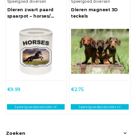
Speelgoed diversen
Speelgoed diversen
Dieren zwart paard
Dieren magneet 3D
spaarpot – horses/
teckels
paarden spaarpotten
kinderen 9 cm
€
9.99
€
2.75
Speelgoedpostorder.nl
Speelgoedpostorder.nl
Zoeken