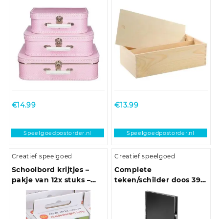
20 x 10,8 cm
€
14.99
€
13.99
Speelgoedpostorder.nl
Speelgoedpostorder.nl
Creatief speelgoed
Creatief speelgoed
Schoolbord krijtjes –
Complete
pakje van 12x stuks –
teken/schilder doos 39-
multi kleuren –
delig met een A4
speelgoed
schetsboek