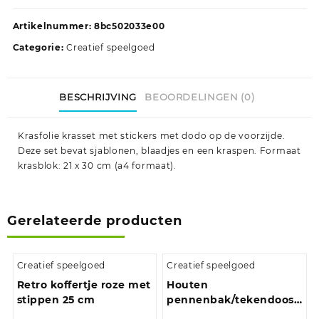
Artikelnummer:
8bc502033e00
Categorie:
Creatief speelgoed
BESCHRIJVING
BEOORDELINGEN (0)
Krasfolie krasset met stickers met dodo op de voorzijde.
Deze set bevat sjablonen, blaadjes en een kraspen. Formaat
krasblok: 21 x 30 cm (a4 formaat).
Gerelateerde producten
Creatief speelgoed
Creatief speelgoed
Retro koffertje roze met
Houten
stippen 25 cm
pennenbak/tekendoos
met schuifdeksel 35,5 x