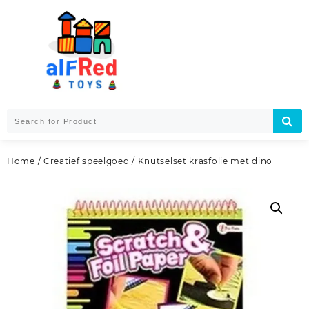
Skip
to
content
Home
/
Creatief speelgoed
/ Knutselset krasfolie met dino