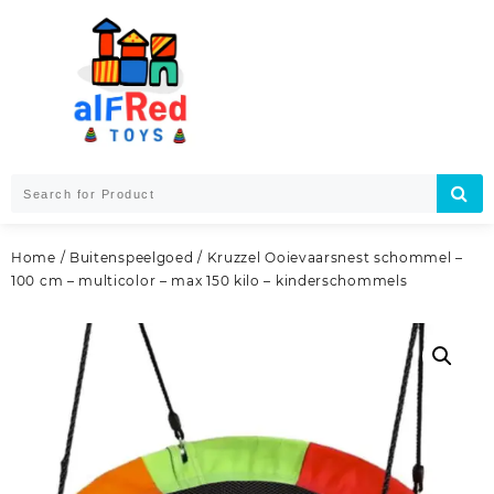
Skip
to
content
Home
/
Buitenspeelgoed
/ Kruzzel Ooievaarsnest schommel –
100 cm – multicolor – max 150 kilo – kinderschommels