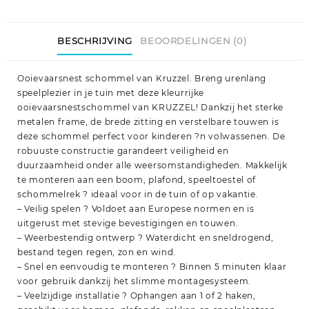
BESCHRIJVING
BEOORDELINGEN (0)
Ooievaarsnest schommel van Kruzzel. Breng urenlang
speelplezier in je tuin met deze kleurrijke
ooievaarsnestschommel van KRUZZEL! Dankzij het sterke
metalen frame, de brede zitting en verstelbare touwen is
deze schommel perfect voor kinderen ?n volwassenen. De
robuuste constructie garandeert veiligheid en
duurzaamheid onder alle weersomstandigheden. Makkelijk
te monteren aan een boom, plafond, speeltoestel of
schommelrek ? ideaal voor in de tuin of op vakantie.
– Veilig spelen ? Voldoet aan Europese normen en is
uitgerust met stevige bevestigingen en touwen.
– Weerbestendig ontwerp ? Waterdicht en sneldrogend,
bestand tegen regen, zon en wind.
– Snel en eenvoudig te monteren ? Binnen 5 minuten klaar
voor gebruik dankzij het slimme montagesysteem.
– Veelzijdige installatie ? Ophangen aan 1 of 2 haken,