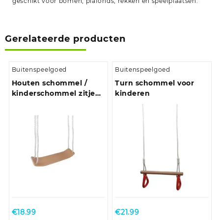
geschikt voor bomen, plafonds, rekken en speelplaatsen.
Gerelateerde producten
Buitenspeelgoed
Buitenspeelgoed
Houten schommel /
Turn schommel voor
kinderschommel zitje
kinderen
50 cm
€
18.99
€
21.99