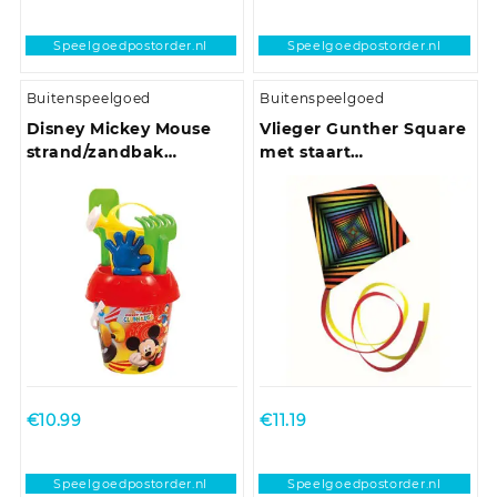
Speelgoedpostorder.nl
Speelgoedpostorder.nl
Buitenspeelgoed
Buitenspeelgoed
Disney Mickey Mouse
Vlieger Gunther Square
strand/zandbak
met staart
speelgoed emmer set
regenboogkleuren 70 x
70 cm
€
10.99
€
11.19
Speelgoedpostorder.nl
Speelgoedpostorder.nl