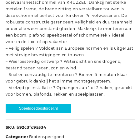
ooievaarsnestschommel van KRUZZEL! Dankzij het sterke
metalen frame, de brede zitting en verstelbare touwen is
deze schommel perfect voor kinderen ?n volwassenen. De
robuuste constructie garandeert veiligheid en duurzaamheid
onder alle weersomstandigheden. Makkelijk te monteren aan
een boom, plafond, speeltoestel of schommelrek ? ideaal
voor in de tuin of op vakantie.
– Veilig spelen ? Voldoet aan Europese normen en is uitgerust
met stevige bevestigingen en touwen.
– Weerbestendig ontwerp ? Waterdicht en sneldrogend,
bestand tegen regen, zon en wind.
– Snel en eenvoudig te monteren ? Binnen 5 minuten klaar
voor gebruik dankzij het slimme montagesysteem.
– Veelzijdige installatie ? Ophangen aan 1 of 2 haken, geschikt
voor bomen, plafonds, rekken en speelplaatsen.
Speelgoedpostorder.nl
SKU:
b92c3fc95534
Categorie:
Buitenspeelgoed