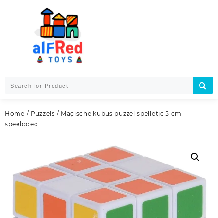
Skip
to
content
Home
/
Puzzels
/ Magische kubus puzzel spelletje 5 cm
speelgoed