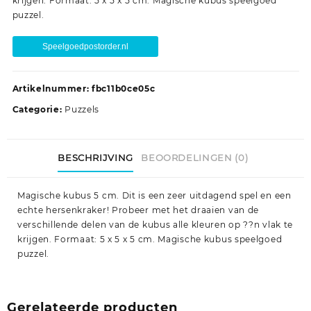
krijgen. Formaat: 5 x 5 x 5 cm. Magische kubus speelgoed
puzzel.
Speelgoedpostorder.nl
Artikelnummer:
fbc11b0ce05c
Categorie:
Puzzels
BESCHRIJVING
BEOORDELINGEN (0)
Magische kubus 5 cm. Dit is een zeer uitdagend spel en een
echte hersenkraker! Probeer met het draaien van de
verschillende delen van de kubus alle kleuren op ??n vlak te
krijgen. Formaat: 5 x 5 x 5 cm. Magische kubus speelgoed
puzzel.
Gerelateerde producten