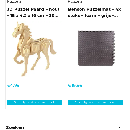
Puzzels
Puzzels
3D Puzzel Paard – hout
Benson Puzzelmat – 4x
– 18 x 4,5 x 16 cm – 30
stuks – foam – grijs –
delen – dier
vloertegels – 60 cm
€
4.99
€
19.99
Speelgoedpostorder.nl
Speelgoedpostorder.nl
Zoeken