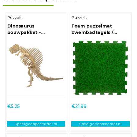
Puzzels
Puzzels
Dinosaurus
Foam puzzelmat
bouwpakket –
zwembadtegels /
Spinosaurus – hout – 23
fitnesstegels – Gras – 8x
x 18,5 cm – 3D Puzzel
stuks – 50 x 50 cm
p/stuk
€
5.25
€
21.99
Speelgoedpostorder.nl
Speelgoedpostorder.nl