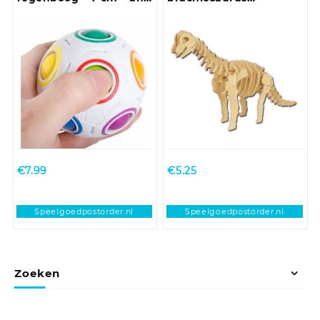
stress bal – speelgoed –
dinosaurus 23 cm
denkspel
€
7.99
€
5.25
Speelgoedpostorder.nl
Speelgoedpostorder.nl
Zoeken