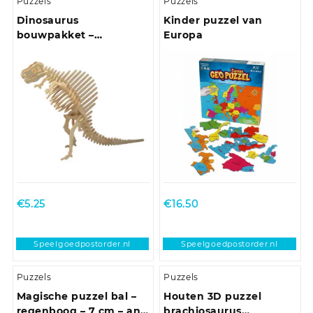
Puzzels
Puzzels
Dinosaurus
Kinder puzzel van
bouwpakket –
Europa
Spinosaurus – hout – 23
x 18,5 cm – 3D Puzzel
€
5.25
€
16.50
Speelgoedpostorder.nl
Speelgoedpostorder.nl
Puzzels
Puzzels
Magische puzzel bal –
Houten 3D puzzel
regenboog – 7 cm – anti
brachiosaurus