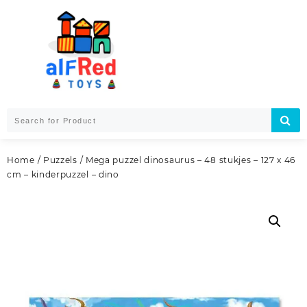
Skip
to
content
Home
/
Puzzels
/ Mega puzzel dinosaurus – 48 stukjes – 127 x 46
cm – kinderpuzzel – dino