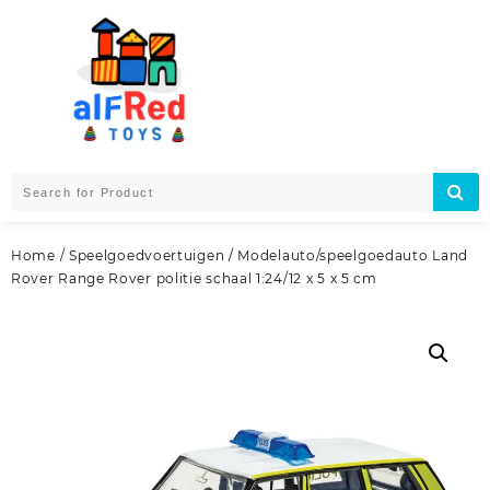
Skip
to
content
Home
/
Speelgoedvoertuigen
/ Modelauto/speelgoedauto Land
Rover Range Rover politie schaal 1:24/12 x 5 x 5 cm