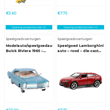
€
3.60
€
7.75
Speelgoedpostorder.nl
Speelgoedpostorder.nl
Speelgoedvoertuigen
Speelgoedvoertuigen
Modelauto/speelgoedauto
Speelgoed Lamborghini
Buick Riviera 1965 –
auto – rood – die-cast
lichtblauw – schaal
metaal – 11 cm – Model
1:24/22 x 8 x 6 cm
Urus