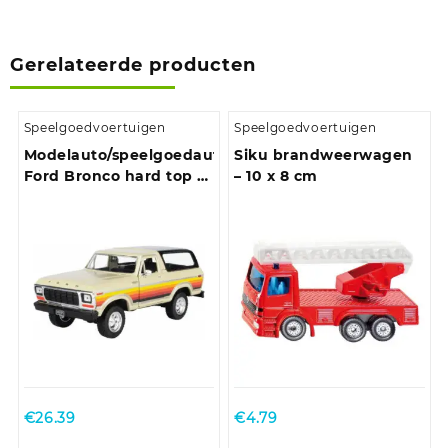
Gerelateerde producten
Speelgoedvoertuigen
Speelgoedvoertuigen
Modelauto/speelgoedauto
Siku brandweerwagen
Ford Bronco hard top –
– 10 x 8 cm
creme – schaal 1:24/19 x
8 x 8 cm
€
26.39
€
4.79