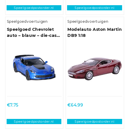
Speelgoedpostorder.nl
Speelgoedpostorder.nl
Speelgoedvoertuigen
Speelgoedvoertuigen
Speelgoed Chevrolet
Modelauto Aston Martin
auto – blauw – die-cast
DB9 1:18
metaal – 11 cm – Model
Corvette
€
7.75
€
64.99
Speelgoedpostorder.nl
Speelgoedpostorder.nl