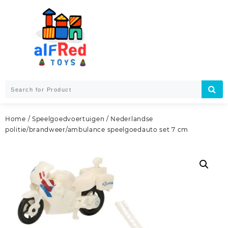
Skip
to
content
Home
/
Speelgoedvoertuigen
/ Nederlandse
politie/brandweer/ambulance speelgoedauto set 7 cm