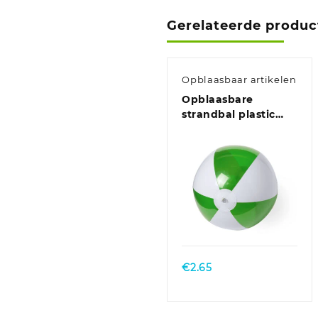
Gerelateerde produc
Opblaasbaar artikelen
Opblaasbare
strandbal plastic
groen/wit 28 cm
€
2.65