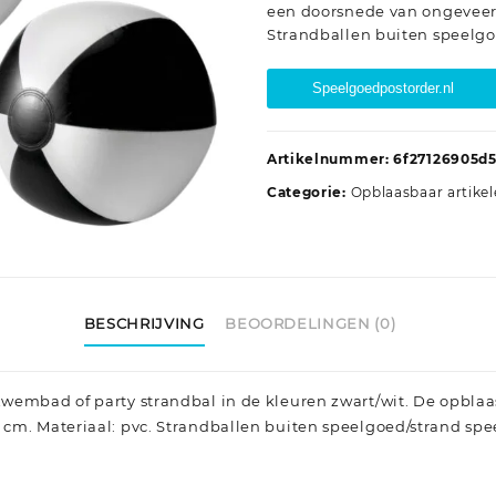
een doorsnede van ongeveer 
Strandballen buiten speelgo
Speelgoedpostorder.nl
Artikelnummer:
6f27126905d
Categorie:
Opblaasbaar artike
BESCHRIJVING
BEOORDELINGEN (0)
wembad of party strandbal in de kleuren zwart/wit. De opblaa
cm. Materiaal: pvc. Strandballen buiten speelgoed/strand spe