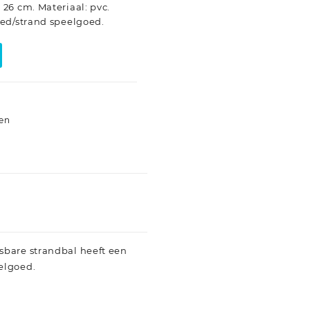
26 cm. Materiaal: pvc.
ed/strand speelgoed.
5
len
sbare strandbal heeft een
elgoed.