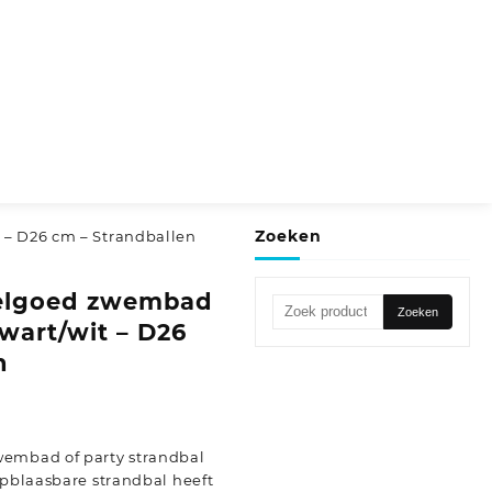
Zoeken
 – D26 cm – Strandballen
eelgoed zwembad
Zoeken
Zoeken
zwart/wit – D26
naar:
n
wembad of party strandbal
opblaasbare strandbal heeft