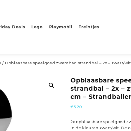
riday Deals
Lego
Playmobil
Treintjes
n
/ Opblaasbare speelgoed zwembad strandbal – 2x – zwart/wit
Opblaasbare sp
strandbal – 2x – 
cm – Strandballe
€
5.20
2x opblaasbare speelgoed z
in de kleuren zwart/wit. De 