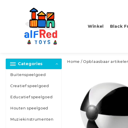
Skip
to
content
Winkel
Black F
Home
/
Opblaasbaar artikele
Categories
Buitenspeelgoed
Creatief speelgoed
Educatief speelgoed
Houten speelgoed
Muziekinstrumenten