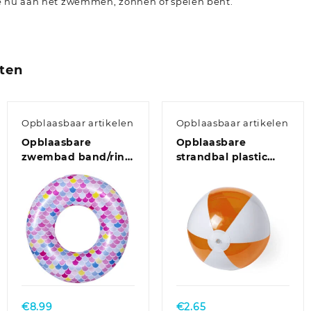
 je nu aan het zwemmen, zonnen of spelen bent.
ten
Opblaasbaar artikelen
Opblaasbaar artikelen
Opblaasbare
Opblaasbare
zwembad band/ring
strandbal plastic
zeemeermin
oranje/wit 28 cm
schubben 90 cm
€
8.99
€
2.65