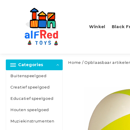
Skip
to
content
Winkel
Black F
Home
/
Opblaasbaar artikele
Categories
Buitenspeelgoed
Creatief speelgoed
Educatief speelgoed
Houten speelgoed
Muziekinstrumenten