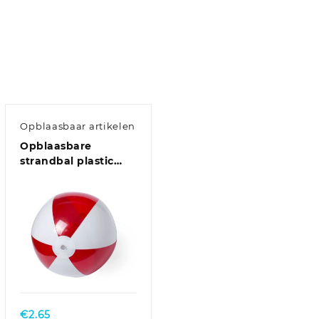
Opblaasbaar artikelen
Opblaasbare
strandbal plastic
rood/wit 28 cm
€
2.65