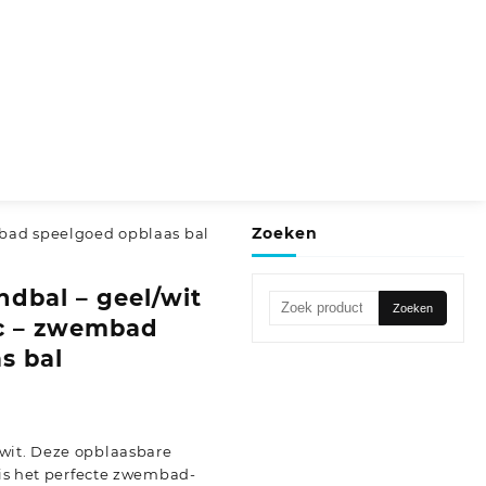
Zoeken
mbad speelgoed opblaas bal
ndbal – geel/wit
Zoeken
Zoeken
ic – zwembad
naar:
s bal
wit. Deze opblaasbare
r is het perfecte zwembad-