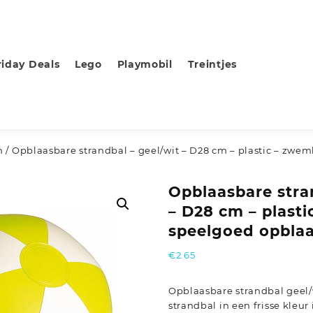
riday Deals
Lego
Playmobil
Treintjes
n
/ Opblaasbare strandbal – geel/wit – D28 cm – plastic – zwe
Opblaasbare stra
– D28 cm – plast
speelgoed opblaa
€
2.65
Opblaasbare strandbal geel/
strandbal in een frisse kleu