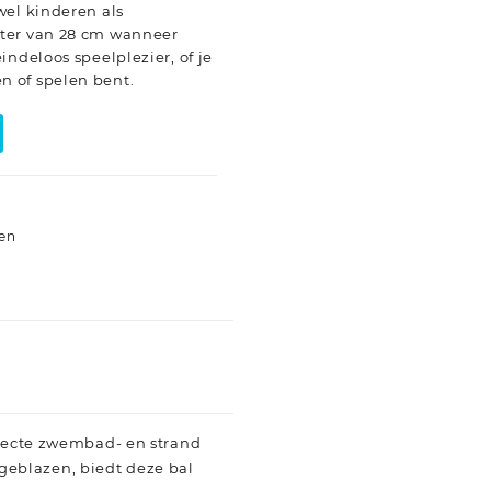
wel kinderen als
ter van 28 cm wanneer
indeloos speelplezier, of je
 of spelen bent.
len
rfecte zwembad- en strand
geblazen, biedt deze bal