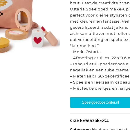
hout. Laat de creativiteit va
Ostaria Speelgoed make-up se
perfect voor kleine styliste
met kleuren en fantasie. Vei
gecertificeerd, zodat je kin
zich kan uitleven met rollen
dat verbeelding en spelplez
*Kenmerken:*
– Merk: Ostaria
– Afmeting etui: ca. 22 x 0.6 
– Inhoud etui: poederdoosje, 
nagellak en een tube creme
– Materiaal: FSC-gecertifice
– Speels en leerzaam cadea
– Met leuke diertjes en hart
Speelgoedpostorder.nl
SKU:
bc78830bc234
Categorie:
Houten speelgoed