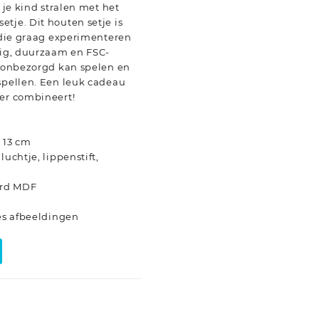
n je kind stralen met het
tje. Dit houten setje is
n die graag experimenteren
lig, duurzaam en FSC-
d onbezorgd kan spelen en
spellen. Een leuk cadeau
ier combineert!
x 13 cm
luchtje, lippenstift,
erd MDF
u
jes afbeeldingen