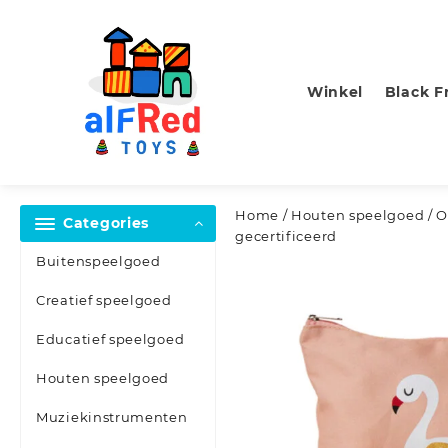
Skip
to
content
Winkel
Black F
Home
/
Houten speelgoed
/ O
Categories
gecertificeerd
Buitenspeelgoed
Creatief speelgoed
Educatief speelgoed
Houten speelgoed
Muziekinstrumenten