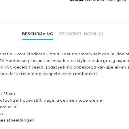
BESCHRIJVING
BEOORDELINGEN (0)
etje – voor kinderen – hout. Laat de creativiteit van je kind s
t houten setje is perfect voor kleine stylisten die graag exp
en FSC-gecertificeerd, zodat je kind onbezorgd kan spelen en 
deau dat verbeelding en spelplezier combineert!
 x 13 cm
, luchtje, lippenstift, nagellak en een tube creme
ceerd MDF
au
tjes afbeeldingen