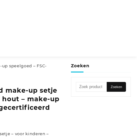
Zoeken
e-up speelgoed – FSC-
Zoeken
Zoeken
d make-up setje
naar:
– hout – make-up
gecertificeerd
etje – voor kinderen –