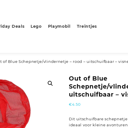
riday Deals
Lego
Playmobil
Treintjes
t of Blue Schepnetje/vlindernetje – rood – uitschuifbaar – visn
Out of Blue
Schepnetje/vlinde
uitschuifbaar – v
€
4.50
Dit uitschuifbare schepnetje 
ideaal voor kleine avonturen 