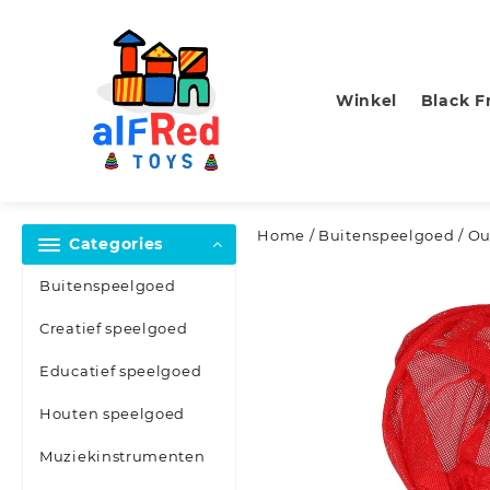
Skip
to
content
Winkel
Black F
Home
/
Buitenspeelgoed
/ Ou
Categories
Buitenspeelgoed
Creatief speelgoed
Educatief speelgoed
Houten speelgoed
Muziekinstrumenten