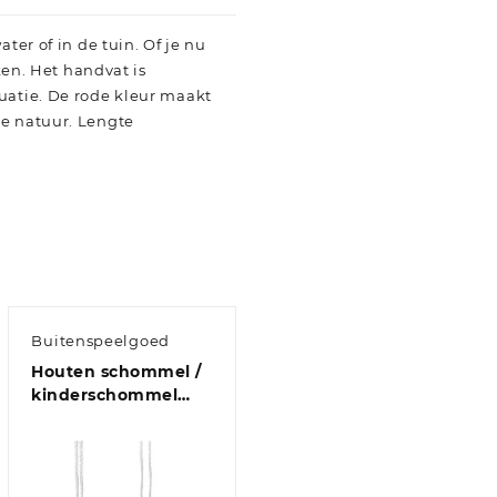
ter of in de tuin. Of je nu
ken. Het handvat is
tuatie. De rode kleur maakt
de natuur. Lengte
Buitenspeelgoed
Houten schommel /
kinderschommel
zitje 50 cm