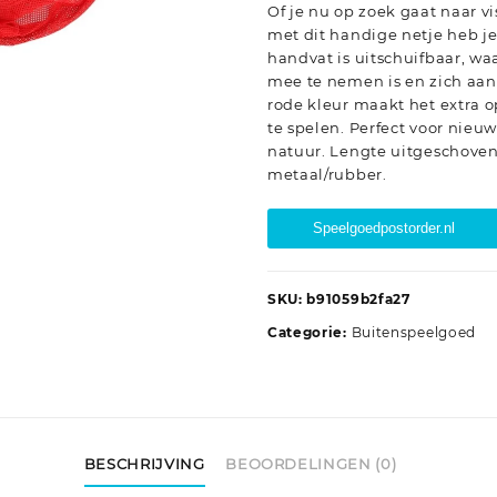
Of je nu op zoek gaat naar vis
met dit handige netje heb je
handvat is uitschuifbaar, wa
mee te nemen is en zich aanp
rode kleur maakt het extra 
te spelen. Perfect voor nieu
natuur. Lengte uitgeschoven:
metaal/rubber.
Speelgoedpostorder.nl
SKU:
b91059b2fa27
Categorie:
Buitenspeelgoed
BESCHRIJVING
BEOORDELINGEN (0)