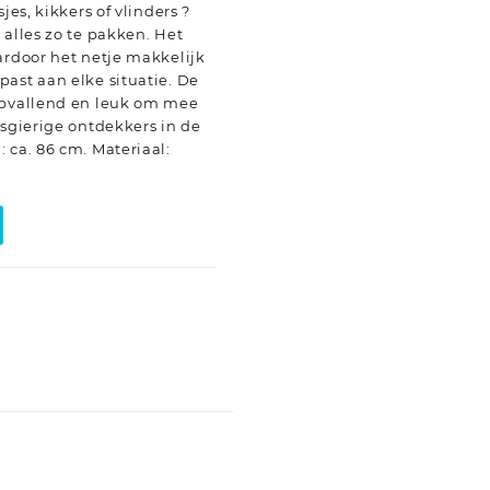
jes, kikkers of vlinders ?
 alles zo te pakken. Het
ardoor het netje makkelijk
ast aan elke situatie. De
opvallend en leuk om mee
wsgierige ontdekkers in de
 ca. 86 cm. Materiaal: