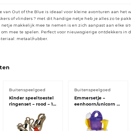
 van Out of the Blue is ideaal voor kleine avonturen aan het wa
kkers of vlinders ? met dit handige netje heb je alles zo te pak
t netje makkelijk mee te nemen is en zich aanpast aan elke si
k om mee te spelen. Perfect voor nieuwsgierige ontdekkers in 
teriaal: metaal/rubber.
ten
Buitenspeelgoed
Buitenspeelgoed
Kinder speeltoestel
Emmersetje –
ringenset – rood – 16
eenhoorn/unicorn –
x 21 cm
incl
schepje/harkje/gieter
– speelgoed