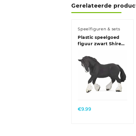
Gerelateerde produc
Speelfiguren & sets
Plastic speelgoed
figuur zwart Shire
paard 15 cm
€
9.99