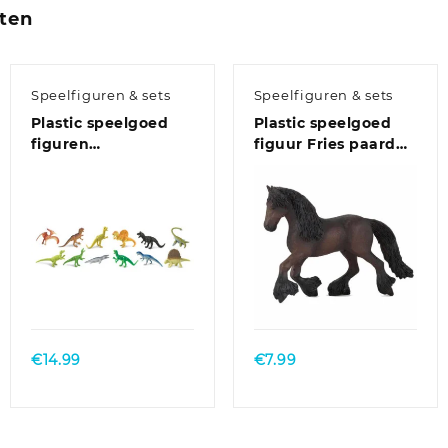
ten
Speelfiguren & sets
Speelfiguren & sets
Plastic speelgoed
Plastic speelgoed
figuren
figuur Fries paard
dinosaurussen / set
15,5 cm
van 12 stuks
€
14.99
€
7.99