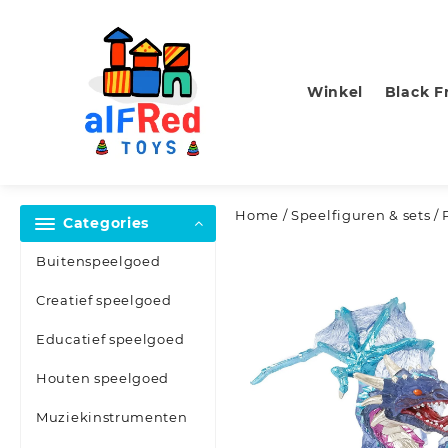
Skip
to
content
Winkel
Black F
Home
/
Speelfiguren & sets
/ 
Categories
Buitenspeelgoed
Creatief speelgoed
Educatief speelgoed
Houten speelgoed
Muziekinstrumenten