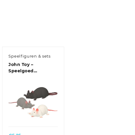
Speelfiguren & sets
John Toy –
Speelgoed
Halloween decoratie
kunststof rat 28 cm