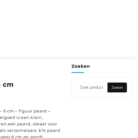
Zoeken
6 cm
Zoeken
Zoeken
naar:
– 6 cm – figuur paard –
elgoed is een klein,
van een paard, ideaal voor
als verzamelaars. Elk paard
eveer 6 cm en wordt