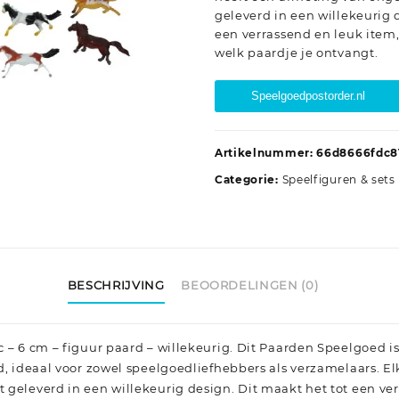
geleverd in een willekeurig 
een verrassend en leuk item,
welk paardje je ontvangt.
Speelgoedpostorder.nl
Artikelnummer:
66d8666fdc8
Categorie:
Speelfiguren & sets
BESCHRIJVING
BEOORDELINGEN (0)
 – 6 cm – figuur paard – willekeurig. Dit Paarden Speelgoed is
d, ideaal voor zowel speelgoedliefhebbers als verzamelaars. E
 geleverd in een willekeurig design. Dit maakt het tot een ve