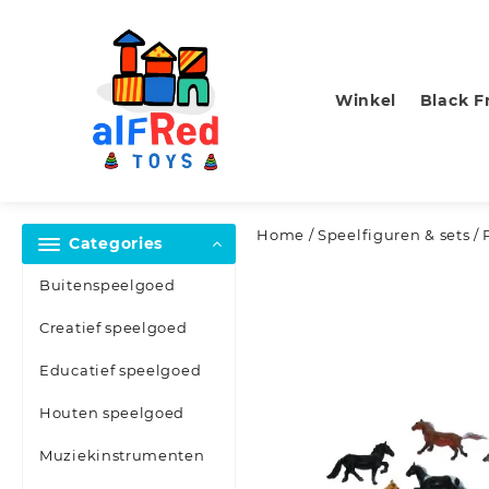
Skip
to
content
Winkel
Black F
Home
/
Speelfiguren & sets
/ 
Categories
Buitenspeelgoed
Creatief speelgoed
Educatief speelgoed
Houten speelgoed
Muziekinstrumenten