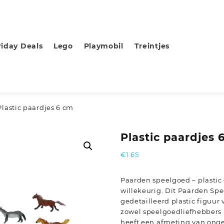
riday Deals
Lego
Playmobil
Treintjes
Plastic paardjes 6 cm
Plastic paardjes 
€
1.65
Paarden speelgoed – plastic 
willekeurig. Dit Paarden Spe
gedetailleerd plastic figuur 
zowel speelgoedliefhebbers 
heeft een afmeting van ong