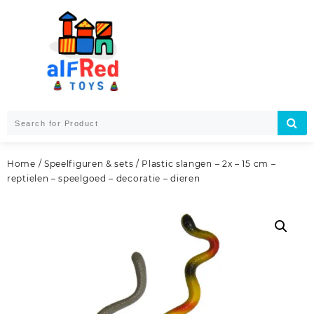
Skip
to
content
Home
/
Speelfiguren & sets
/ Plastic slangen – 2x – 15 cm –
reptielen – speelgoed – decoratie – dieren