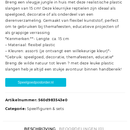
Breng een vleugje jungle in huis met deze realistische plastic
slangen van 15 cm! Deze kleurrijke reptielen zijn ideaal als
speelgoed, decoratie of als onderdeel van een
dierenverzameling. Gemaakt van flexibel kunststof, perfect
om te gebruiken bij themafeesten, educatieve projecten of
als grappige verrassing.
*Kenmerken:**- Lengte: ca. 15 cm
– Materiaal: flexibel plastic
– Kleuren: assorti (je ontvangt een willekeurige kleur)*-
*Gebruik: speelgoed, decoratie, themafeesten, educatie*
Breng de wilde natuur tot leven ? met deze leuke plastic
slangen heb je altijd een stukje avontuur binnen handbereik!
Speelgoedpostorder.nl
Artikelnummer:
560d983543e0
Categorie:
Speelfiguren & sets
BESCHRIJVING
BEOORDELINGEN (0)