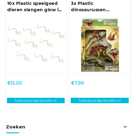
10x Plastic speelgoed
3x Plastic
dieren slangen glow in
dinosaurussen
the dark 15 cm
speelgoed figuren voor
kinderen
€
15.00
€
7.99
Speelgoedpostorder.nl
Speelgoedpostorder.nl
Zoeken