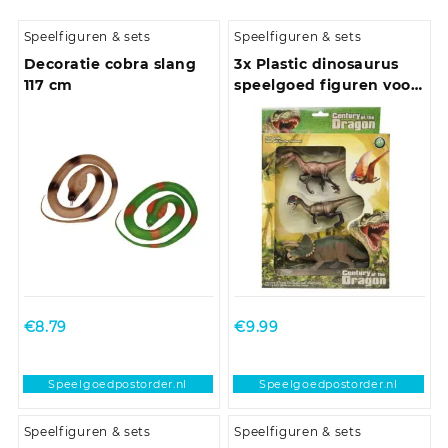
Speelfiguren & sets
Speelfiguren & sets
Decoratie cobra slang
3x Plastic dinosaurus
117 cm
speelgoed figuren voor
kinderen
€
8.79
€
9.99
Speelgoedpostorder.nl
Speelgoedpostorder.nl
Speelfiguren & sets
Speelfiguren & sets