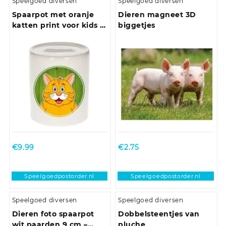
Speelgoed diversen
Speelgoed diversen
Spaarpot met oranje
Dieren magneet 3D
katten print voor kids 9
biggetjes
cm
€
9.99
€
2.75
Speelgoedpostorder.nl
Speelgoedpostorder.nl
Speelgoed diversen
Speelgoed diversen
Dieren foto spaarpot
Dobbelsteentjes van
wit paarden 9 cm –
pluche