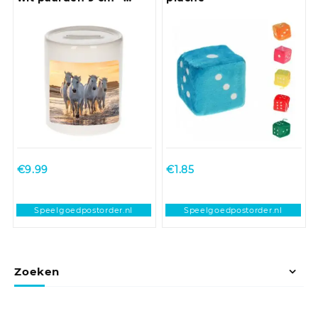
paarden spaarpotten
jongens en meisjes
€
9.99
€
1.85
Speelgoedpostorder.nl
Speelgoedpostorder.nl
Zoeken