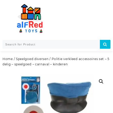
Skip
to
content
Home
/
Speelgoed diversen
/ Politie verkleed accessoires set – 5
delig – speelgoed – carnaval – kinderen