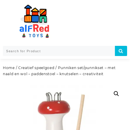
Skip
to
content
Home
/
Creatief speelgoed
/ Punniken set/punnikset – met
naald en wol – paddenstoel – knutselen – creativiteit