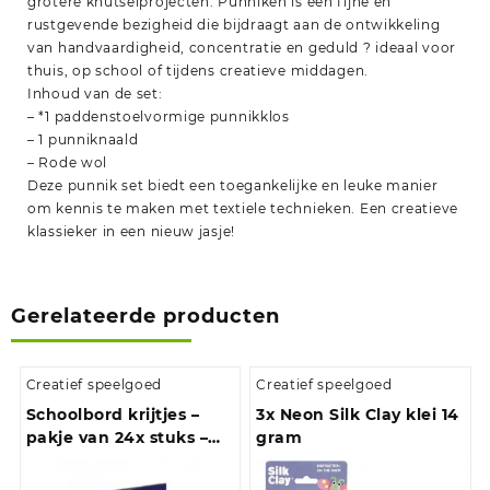
grotere knutselprojecten. Punniken is een fijne en
rustgevende bezigheid die bijdraagt aan de ontwikkeling
van handvaardigheid, concentratie en geduld ? ideaal voor
thuis, op school of tijdens creatieve middagen.
Inhoud van de set:
– *1 paddenstoelvormige punnikklos
– 1 punniknaald
– Rode wol
Deze punnik set biedt een toegankelijke en leuke manier
om kennis te maken met textiele technieken. Een creatieve
klassieker in een nieuw jasje!
Gerelateerde producten
Creatief speelgoed
Creatief speelgoed
Schoolbord krijtjes –
3x Neon Silk Clay klei 14
pakje van 24x stuks –
gram
wit – speelgoed