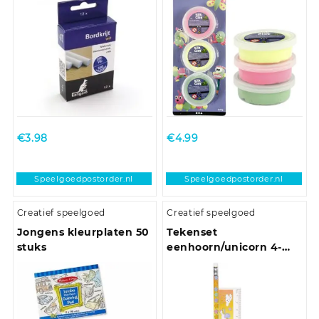
€
3.98
€
4.99
Speelgoedpostorder.nl
Speelgoedpostorder.nl
Creatief speelgoed
Creatief speelgoed
Jongens kleurplaten 50
Tekenset
stuks
eenhoorn/unicorn 4-
delig voor kinderen