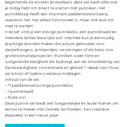
beginnende als ervaren knutselaars, deze set biedt alles wat
je nodig hebt om direct te starten met punniken. Het
punnikklosje heeft een charmant paddenstoelontwerp,
waardoor het niet alleen functioneel is, maar ook leuk om
mee te werken.
n de set vind je een stevige punnikklos, een punniknaald en
meerdere bollen kleurrijke wol. Hiermee kun je eenvoudig
prachtige koorden maken die je kunt gebruiken voor
sleutelhangers, armbandjes, versieringen of als basis voor
grotere knutselprojecten. Punniken is een fijne en
rustgevende bezigheid die bijdraagt aan de ontwikkeling van
handvaardigheid, concentratie en geduld ? ideaal voor thuis,
op school of tijdens creatieve middagen.
Inhoud van de set:
– *1 paddenstoelvormige punnikklos
– 1 punniknaald
– Rode wol
Deze punnik set biedt een toegankelijke en leuke manier om
kennis te maken met textiele technieken. Een creatieve
klassieker in een nieuw jasje!