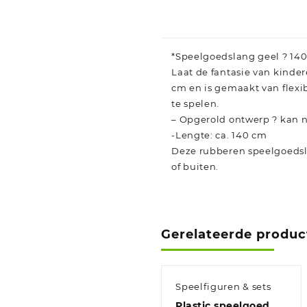
*Speelgoedslang geel ? 14
Laat de fantasie van kinder
cm en is gemaakt van flexi
te spelen.
– Opgerold ontwerp ? kan n
-Lengte: ca. 140 cm
Deze rubberen speelgoedslan
of buiten.
Gerelateerde produc
Speelfiguren & sets
Plastic speelgoed