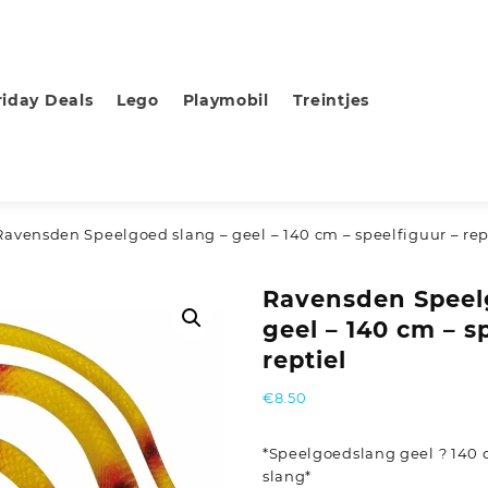
riday Deals
Lego
Playmobil
Treintjes
Ravensden Speelgoed slang – geel – 140 cm – speelfiguur – rep
Ravensden Speel
geel – 140 cm – s
reptiel
€
8.50
*Speelgoedslang geel ? 140
slang*