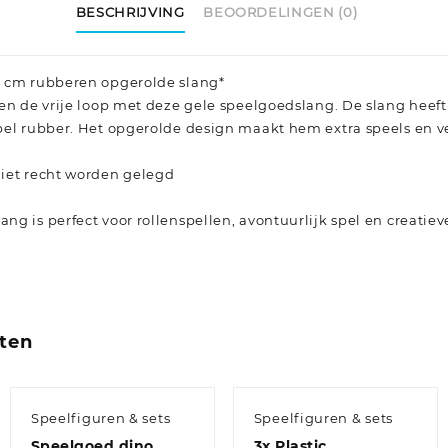
BESCHRIJVING
BEOORDELINGEN (0)
0 cm rubberen opgerolde slang*
en de vrije loop met deze gele speelgoedslang. De slang heeft
bel rubber. Het opgerolde design maakt hem extra speels en 
iet recht worden gelegd
g is perfect voor rollenspellen, avontuurlijk spel en creatiev
ten
Speelfiguren & sets
Speelfiguren & sets
Speelgoed dino
3x Plastic