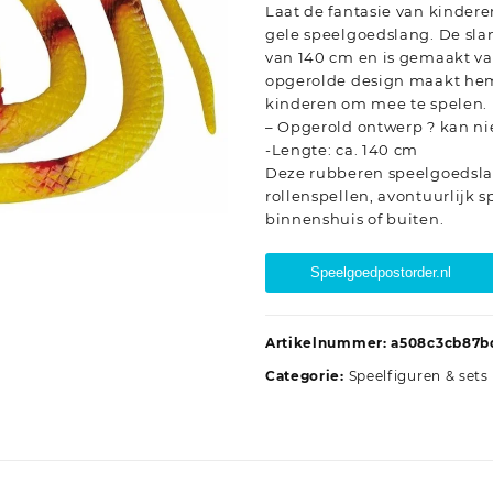
Laat de fantasie van kindere
gele speelgoedslang. De slan
van 140 cm en is gemaakt van
opgerolde design maakt hem 
kinderen om mee te spelen.
– Opgerold ontwerp ? kan ni
-Lengte: ca. 140 cm
Deze rubberen speelgoedslan
rollenspellen, avontuurlijk s
binnenshuis of buiten.
Speelgoedpostorder.nl
Artikelnummer:
a508c3cb87b
Categorie:
Speelfiguren & sets