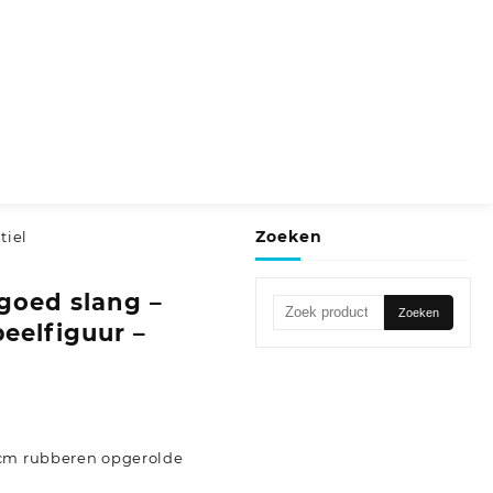
Zoeken
tiel
goed slang –
Zoeken
Zoeken
peelfiguur –
naar:
 cm rubberen opgerolde