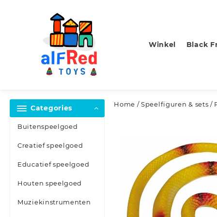
Skip
to
content
Winkel
Black F
Home
/
Speelfiguren & sets
/ 
Categories
Buitenspeelgoed
Creatief speelgoed
Educatief speelgoed
Houten speelgoed
Muziekinstrumenten