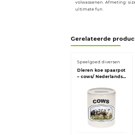
volwassenen. Afmeting: size
ultimate fun.
Gerelateerde produc
Speelgoed diversen
Dieren koe spaarpot
– cows/ Nederlandse
koeien spaarpotten
kinderen 9 cm