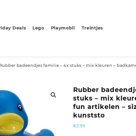
riday Deals
Lego
Playmobil
Treintjes
 Rubber badeendjes familie – 4x stuks – mix kleuren – badkamer
Rubber badeendje
stuks – mix kleu
fun artikelen – si
kunststo
€
3.99