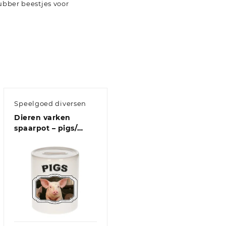
rubber beestjes voor
Speelgoed diversen
Dieren varken
spaarpot – pigs/
varkens spaarpotten
kinderen 9 cm