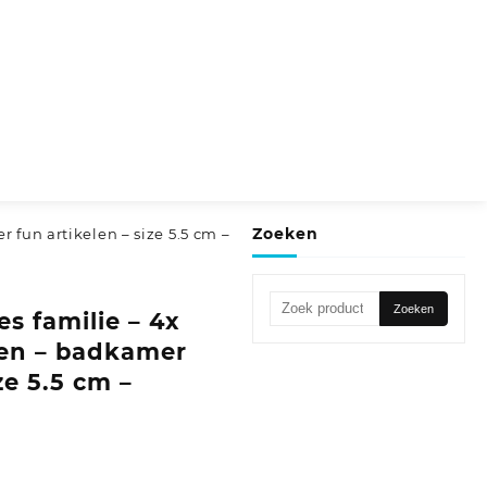
Zoeken
 fun artikelen – size 5.5 cm –
Zoeken
Zoeken
s familie – 4x
naar:
ren – badkamer
ze 5.5 cm –