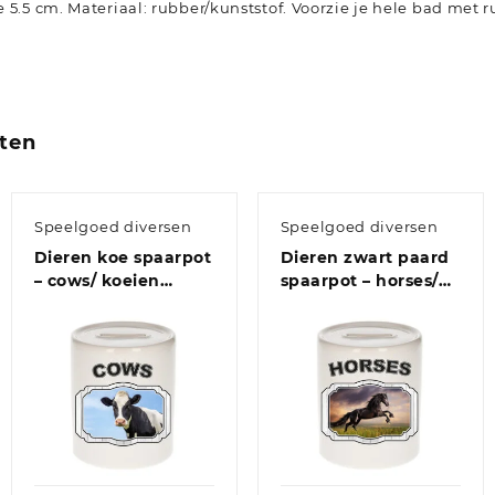
 5.5 cm. Materiaal: rubber/kunststof. Voorzie je hele bad met 
ten
Speelgoed diversen
Speelgoed diversen
Dieren koe spaarpot
Dieren zwart paard
– cows/ koeien
spaarpot – horses/
spaarpotten
paarden
kinderen 9 cm
spaarpotten
kinderen 9 cm