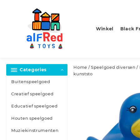
Skip
to
content
Winkel
Black F
Home
/
Speelgoed diversen
/
Categories
kunststo
Buitenspeelgoed
Creatief speelgoed
Educatief speelgoed
Houten speelgoed
Muziekinstrumenten