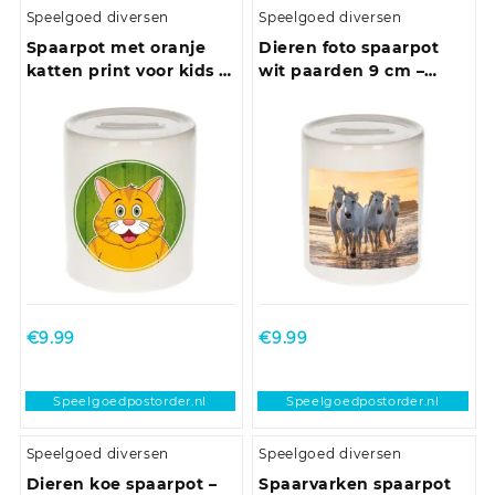
Speelgoed diversen
Speelgoed diversen
Spaarpot met oranje
Dieren foto spaarpot
katten print voor kids 9
wit paarden 9 cm –
cm
paarden spaarpotten
jongens en meisjes
€
9.99
€
9.99
Speelgoedpostorder.nl
Speelgoedpostorder.nl
Speelgoed diversen
Speelgoed diversen
Dieren koe spaarpot –
Spaarvarken spaarpot