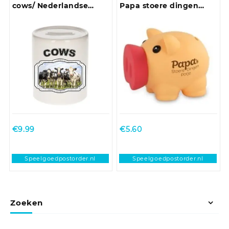
cows/ Nederlandse
Papa stoere dingen
koeien spaarpotten
potje
kinderen 9 cm
€
9.99
€
5.60
Speelgoedpostorder.nl
Speelgoedpostorder.nl
Zoeken