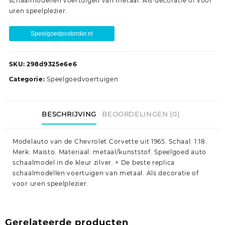
schaalmodellen voertuigen van metaal. Als decoratie of voor
uren speelplezier.
Speelgoedpostorder.nl
SKU:
298d9325e6e6
Categorie:
Speelgoedvoertuigen
BESCHRIJVING
BEOORDELINGEN (0)
Modelauto van de Chevrolet Corvette uit 1965. Schaal: 1:18.
Merk: Maisto. Materiaal: metaal/kunststof. Speelgoed auto
schaalmodel in de kleur zilver. + De beste replica
schaalmodellen voertuigen van metaal. Als decoratie of
voor uren speelplezier.
Gerelateerde producten