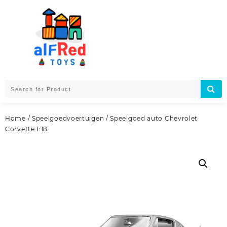
Skip
to
content
Home
/
Speelgoedvoertuigen
/ Speelgoed auto Chevrolet
Corvette 1:18