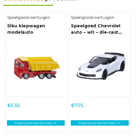
Speelgoedvoertuigen
Speelgoedvoertuigen
Siku kiepwagen
Speelgoed Chevrolet
modelauto
auto – wit – die-cast
metaal – 11 cm – Model
Corvette
€
5.50
€
7.75
Speelgoedpostorder.nl
Speelgoedpostorder.nl