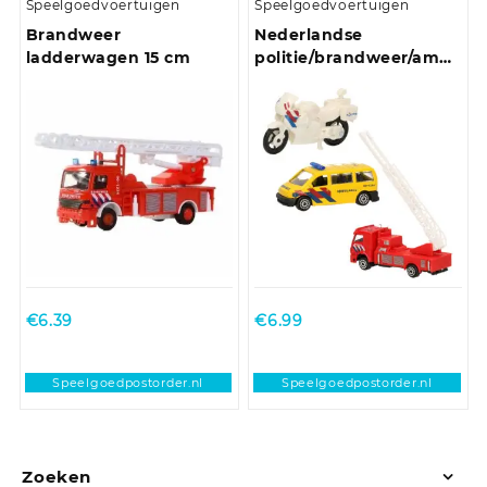
Speelgoedvoertuigen
Speelgoedvoertuigen
Brandweer
Nederlandse
ladderwagen 15 cm
politie/brandweer/ambula
speelgoedauto set 7 cm
€
6.39
€
6.99
Speelgoedpostorder.nl
Speelgoedpostorder.nl
Zoeken