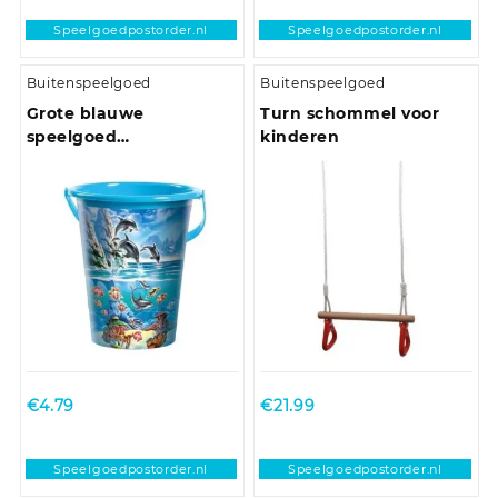
Speelgoedpostorder.nl
Speelgoedpostorder.nl
Buitenspeelgoed
Buitenspeelgoed
Grote blauwe
Turn schommel voor
speelgoed
kinderen
strandemmer
oceaandieren
€
4.79
€
21.99
Speelgoedpostorder.nl
Speelgoedpostorder.nl