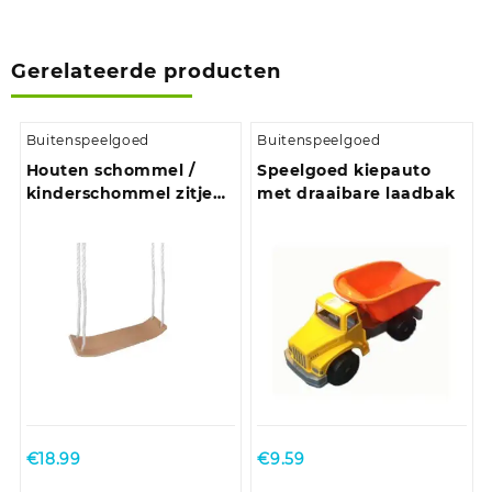
Gerelateerde producten
Buitenspeelgoed
Buitenspeelgoed
Houten schommel /
Speelgoed kiepauto
kinderschommel zitje
met draaibare laadbak
50 cm
€
18.99
€
9.59