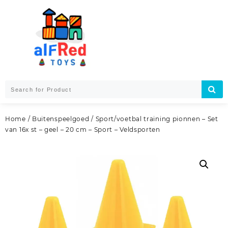
Skip
to
content
Home
/
Buitenspeelgoed
/ Sport/voetbal training pionnen – Set
van 16x st – geel – 20 cm – Sport – Veldsporten